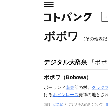
ボボワ
（その他表記）
デジタル大辞泉
「ボボ
ボボワ（Bobowa）
ポーランド
南東
部の村。
クラク
ける
ボビンレース
発祥の地とさ
出典
小学館
デジタル大辞泉について