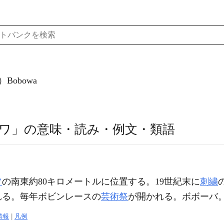
Bobowa
ワ」の意味・読み・例文・類語
フ
の南東約80キロメートルに位置する。19世紀末に
刺繍
れる。毎年ボビンレースの
芸術祭
が開かれる。ボボーバ
情報
|
凡例