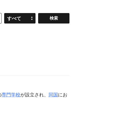
すべて
の
専門学校
が設立され、
同国
にお
。