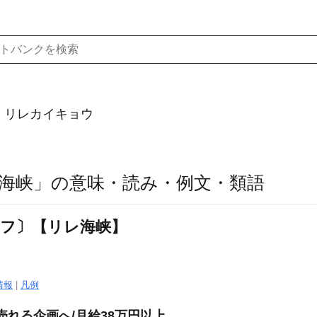
）リレカイキョウ
海峡」の意味・読み・例文・類語
ケフ〕【リレ海峡】
情報
|
凡例
売れる企画へ/月給38万円以上