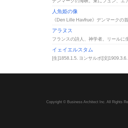
デンマークの海峡。東にフュン、エア
人魚姫の像
《Den Lille Havfrue》デン
アラヌス
フランスの詩人、神学者。リールに生
イェイエルスタム
[生]1858.1.5. ヨンサルボ[没]190
Copyright © Business Architect Inc. All Rights R