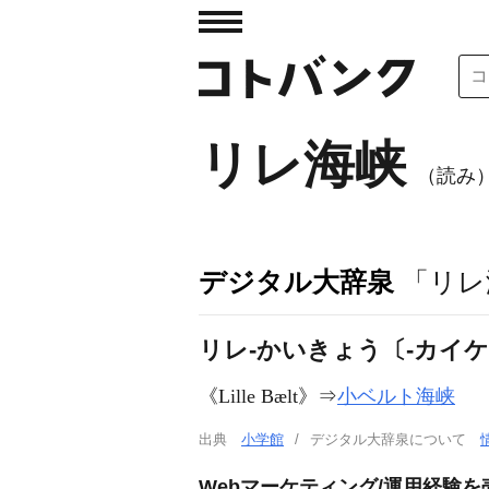
リレ海峡
（読み
デジタル大辞泉
「リレ
リレ‐かいきょう〔‐カイ
《
Lille Bælt
》⇒
小ベルト海峡
出典
小学館
デジタル大辞泉について
Webマーケティング/運用経験を