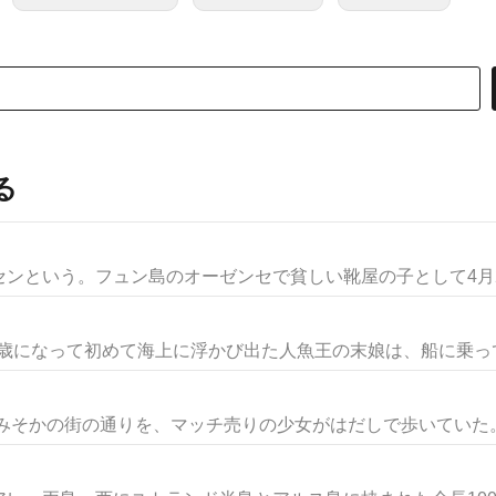
る
ンという。フュン島のオーゼンセで貧しい靴屋の子として4月2日
5歳になって初めて海上に浮かび出た人魚王の末娘は、船に乗ってい
大みそかの街の通りを、マッチ売りの少女がはだしで歩いていた。マ