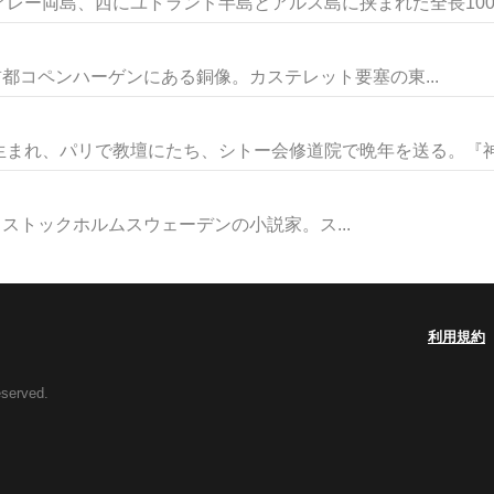
レー両島、西にユトランド半島とアルス島に挟まれた全長100キ
マークの首都コペンハーゲンにある銅像。カステレット要塞の東...
まれ、パリで教壇にたち、シトー会修道院で晩年を送る。『神学
9.3.6. ストックホルムスウェーデンの小説家。ス...
利用規約
eserved.