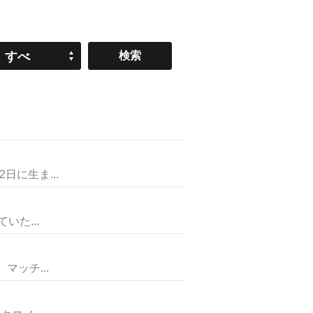
すべ
て
に生ま...
た...
ッチ...