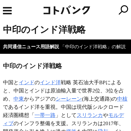
中印のインド洋戦略
共同通信ニュース用語解説
「中印のインド洋戦略」の解説
中印のインド洋戦略
中国と
インド
の
インド洋
戦略 英石油大手BPによる
と、中国とインドは原油輸入量で世界2位、3位を占
め、
中東
からアジアの
シーレーン
(海上交通路)の
中核
であるインド洋を重視。中国は現代版シルクロード
経済圏構想「
一帯一路
」として
スリランカ
や
モルデ
ィブ
のインフラ整備を支援。スリランカは2017年、