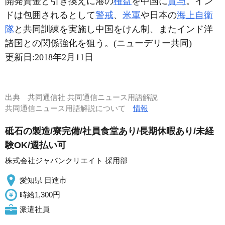
開発資金と引き換えに港の
権益
を中国に
貸与
。イン
ドは包囲されるとして
警戒
、
米軍
や日本の
海上自衛
隊
と共同訓練を実施し中国をけん制、またインド洋
諸国との関係強化を狙う。(ニューデリー共同)
更新日:
2018年2月11日
出典
共同通信社 共同通信ニュース用語解説
共同通信ニュース用語解説について
情報
砥石の製造/寮完備/社員食堂あり/長期休暇あり/未経
験OK/週払い可
株式会社ジャパンクリエイト 採用部
愛知県 日進市
時給1,300円
派遣社員