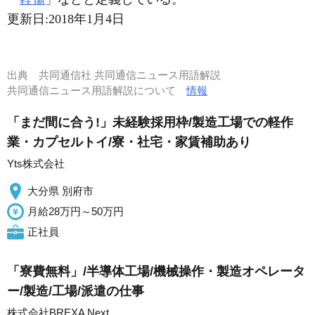
更新日:
2018年1月4日
出典
共同通信社 共同通信ニュース用語解説
共同通信ニュース用語解説について
情報
「まだ間に合う!」未経験採用枠/製造工場での軽作
業・カプセルトイ/寮・社宅・家賃補助あり
Yts株式会社
大分県 別府市
月給28万円～50万円
正社員
「寮費無料」/半導体工場/機械操作・製造オペレータ
ー/製造/工場/派遣の仕事
株式会社BREXA Next