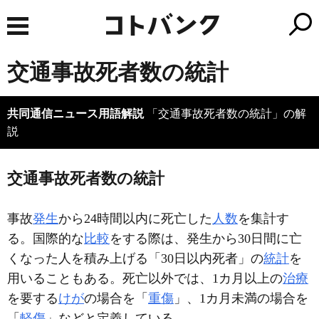
交通事故死者数の統計
共同通信ニュース用語解説
「交通事故死者数の統計」の解
説
交通事故死者数の統計
事故
発生
から24時間以内に死亡した
人数
を集計す
る。国際的な
比較
をする際は、発生から30日間に亡
くなった人を積み上げる「30日以内死者」の
統計
を
用いることもある。死亡以外では、1カ月以上の
治療
を要する
けが
の場合を「
重傷
」、1カ月未満の場合を
「
軽傷
」などと定義している。