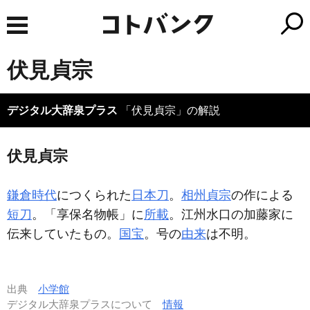
伏見貞宗
デジタル大辞泉プラス
「伏見貞宗」の解説
伏見貞宗
鎌倉時代
につくられた
日本刀
。
相州貞宗
の作による
短刀
。「享保名物帳」に
所載
。江州水口の加藤家に
伝来していたもの。
国宝
。号の
由来
は不明。
出典
小学館
デジタル大辞泉プラスについて
情報