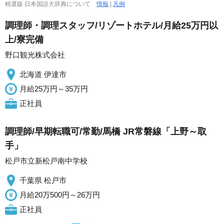
精選版 日本国語大辞典について
情報
|
凡例
調理師・調理スタッフ/リゾートホテル/月給25万円以
上/寮完備
野口観光株式会社
北海道 伊達市
月給25万円～35万円
正社員
調理師/早期転職可/常勤/馬橋 JR常磐線「上野～取
手」
松戸市立新松戸南中学校
千葉県 松戸市
月給20万500円～26万円
正社員