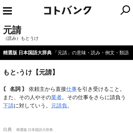
元請
（読み）もとうけ
精選版 日本国語大辞典
「元請」の意味・読み・例文・類語
もと‐うけ【元請】
〘 名詞 〙
依頼主から直接
仕事
を引き受けること。
また、その人やその
業者
。その仕事をさらに請負う
下請
に対していう。
元請負
。
出典
精選版 日本国語大辞典