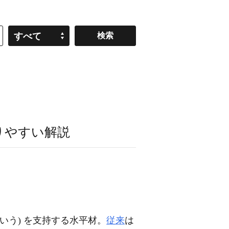
すべて
りやすい解説
いう) を支持する水平材。
従来
は