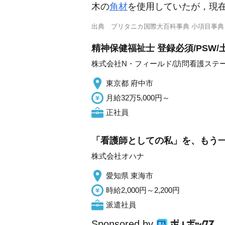
木の
角材
を使用していたが，現
出典
ブリタニカ国際大百科事典 小項目事典
精神保健福祉士 登録必須/PSW
株式会社N・フィールド/訪問看護ステ
東京都 府中市
月給32万5,000円～
正社員
「看護師としての私」を、もう一度
株式会社オハナ
愛知県 東海市
時給2,000円～2,200円
派遣社員
Sponsored by