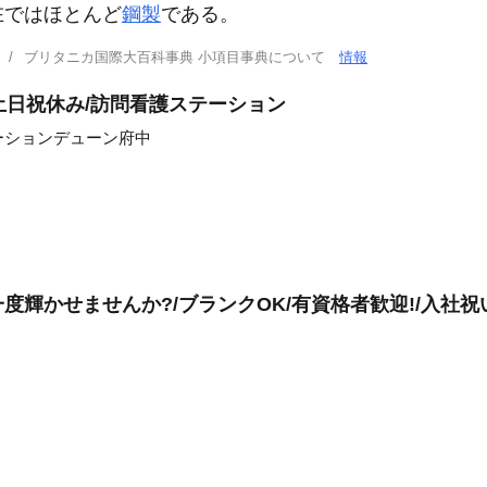
在ではほとんど
鋼製
である。
ブリタニカ国際大百科事典 小項目事典について
情報
/土日祝休み/訪問看護ステーション
ーションデューン府中
輝かせませんか?/ブランクOK/有資格者歓迎!/入社祝