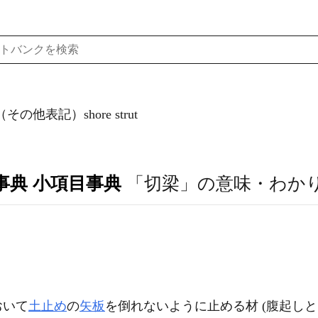
（その他表記）shore strut
事典 小項目事典
「切梁」の意味・わか
おいて
土止め
の
矢板
を倒れないように止める材 (腹起しと