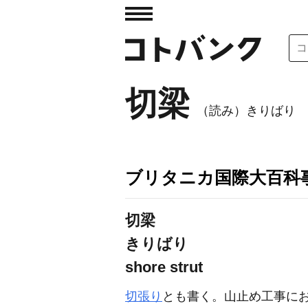
切梁
（読み）きりばり
ブリタニカ国際大百科
切梁
きりばり
shore strut
切張り
とも書く。山止め工事に