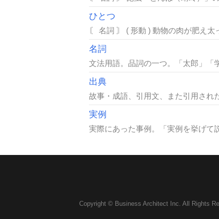
ひとつ
〘 名詞 〙 ( 形動 ) 動物の肉が肥
名詞
文法用語。品詞の一つ。「太郎」「学
出典
故事・成語、引用文、また引用された
実例
実際にあった事例。「実例を挙げて説
Copyright © Business Architect Inc. All Rights R