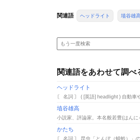
関連語
ヘッドライト
埴谷雄
関連語をあわせて調べ
ヘッドライト
〘 名詞 〙 ( [英語] headlight
埴谷雄高
小説家、評論家。本名般若豊(はんにゃゆ
かたち
〘 名詞 〙 昆虫「とんぼ（蜻蛉）」の異