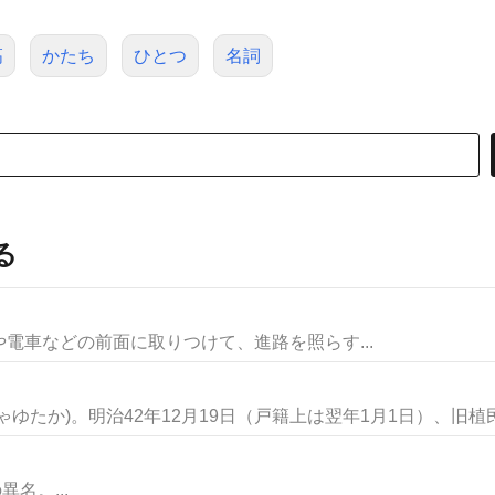
高
かたち
ひとつ
名詞
る
 ) 自動車や電車などの前面に取りつけて、進路を照らす...
たか)。明治42年12月19日（戸籍上は翌年1月1日）、旧植民.
名。...