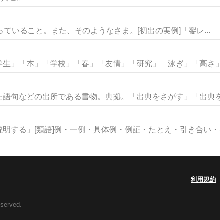
え太っていること。また、そのようなさま。[初出の実例]「饗レ...
生」「本」「学校」「春」「友情」「研究」「泳ぎ」「高さ」な
語句などの出所である書物。典拠。「出典をさがす」「出典を明
明する」[類語]例・一例・具体例・例証・たとえ・引き合い・ケー
利用規約
eserved.