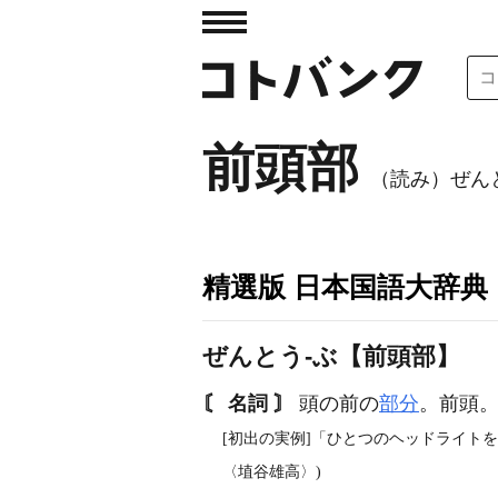
前頭部
（読み）ぜん
精選版 日本国語大辞典
ぜんとう‐ぶ【前頭部】
〘 名詞 〙
頭の前の
部分
。前頭。
[初出の実例]「ひとつのヘッドライト
〈埴谷雄高〉)