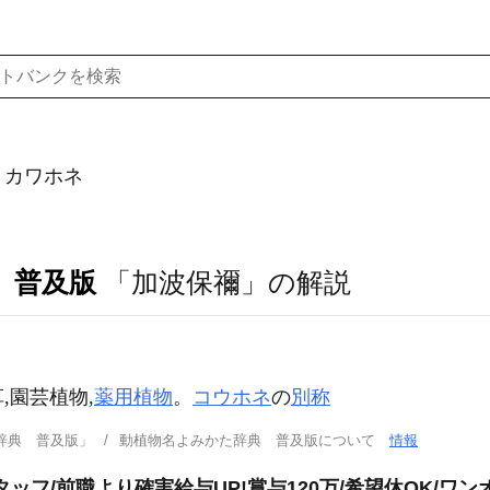
）カワホネ
 普及版
「加波保禰」の解説
,園芸植物,
薬用植物
。
コウホネ
の
別称
辞典 普及版」
動植物名よみかた辞典 普及版について
情報
ッフ/前職より確実給与UP!賞与120万/希望休OK/ワン