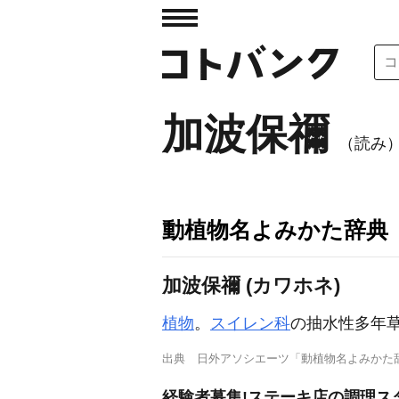
加波保禰
（読み
動植物名よみかた辞典
加波保禰 (カワホネ)
植物
。
スイレン科
の抽水性多年草
出典
日外アソシエーツ「動植物名よみかた
経験者募集!ステーキ店の調理スタ