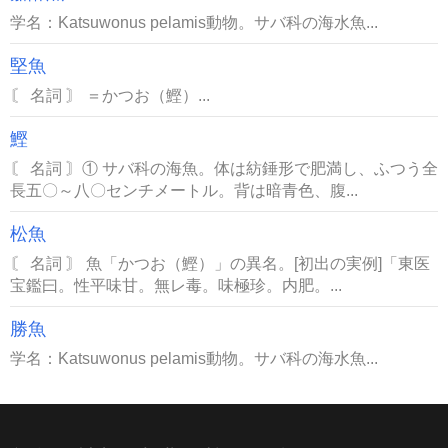
学名：Katsuwonus pelamis動物。サバ科の海水魚...
堅魚
〘 名詞 〙 ＝かつお（鰹）...
鰹
〘 名詞 〙① サバ科の海魚。体は紡錘形で肥満し、ふつう全
長五〇～八〇センチメートル。背は暗青色、腹...
松魚
〘 名詞 〙 魚「かつお（鰹）」の異名。[初出の実例]「東医
宝鑑曰。性平味甘。無レ毒。味極珍。内肥。...
勝魚
学名：Katsuwonus pelamis動物。サバ科の海水魚...