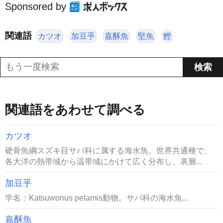
Sponsored by
関連語
カツオ
加豆乎
嘉酥魚
堅魚
鰹
関連語をあわせて調べる
カツオ
硬骨魚綱スズキ目サバ科に属する海水魚。世界共通種で、
各大洋の熱帯域から温帯域にかけて広く分布し、表層...
加豆乎
学名：Katsuwonus pelamis動物。サバ科の海水魚...
嘉酥魚