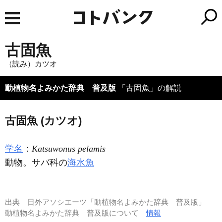
古固魚
（読み）カツオ
動植物名よみかた辞典 普及版
「古固魚」の解説
古固魚 (カツオ)
学名
：
Katsuwonus pelamis
動物。サバ科の
海水魚
出典
日外アソシエーツ「動植物名よみかた辞典 普及版」
動植物名よみかた辞典 普及版について
情報