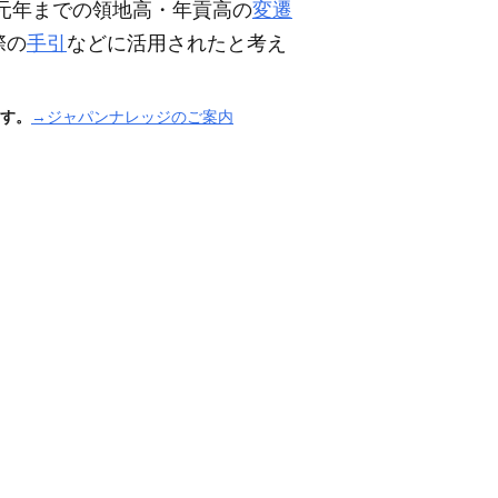
元年までの領地高・年貢高の
変遷
際の
手引
などに活用されたと考え
す。
→ジャパンナレッジのご案内