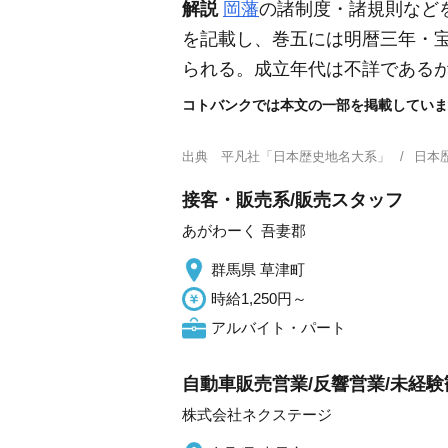
解説
岡藩
の諸制度・諸規則など
を記載し、巻五には明暦三年・
られる。成立年代は不詳である
コトバンクでは本文の一部を掲載していま
出典
平凡社「日本歴史地名大系」
日本
接客・販売系/販売スタッフ
あがわーく 吾妻郡
群馬県 草津町
時給1,250円～
アルバイト・パート
自動車販売営業/反響営業/未経
株式会社ネクステージ