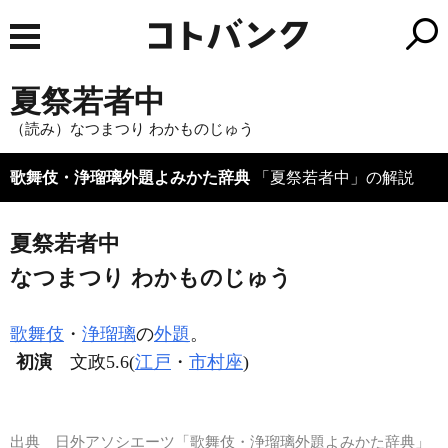
夏祭若者中
（読み）なつまつり わかものじゅう
歌舞伎・浄瑠璃外題よみかた辞典
「夏祭若者中」の解説
夏祭若者中
なつまつり わかものじゅう
歌舞伎
・
浄瑠璃
の
外題
。
初演
文政5.6(
江戸
・
市村座
)
出典
日外アソシエーツ「歌舞伎・浄瑠璃外題よみかた辞典」