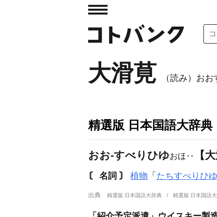
大滑莧
（読み）おお
精選版 日本国語大辞典
おお‐すべりひゆ
【大
おほ‥
〘 名詞 〙
植物
「
たちすべりひ
出典
精選版 日本国語大辞典
精選版 日本国語
「紹介予定派遣」ウイスキー製造