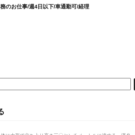
務のお仕事/週4日以下/車通勤可/経理
る