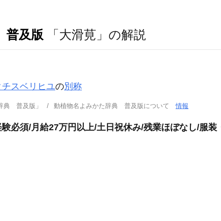
 普及版
「大滑莧」の解説
タチスベリヒユ
の
別称
辞典 普及版」
動植物名よみかた辞典 普及版について
情報
必須/月給27万円以上/土日祝休み/残業ほぼなし/服装