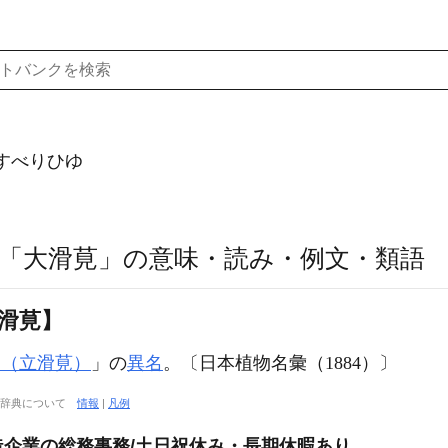
すべりひゆ
「大滑莧」の意味・読み・例文・類語
滑莧】
ゆ（立滑莧）
」の
異名
。〔日本植物名彙（1884）〕
大辞典について
情報
|
凡例
企業の総務事務/土日祝休み・長期休暇あり