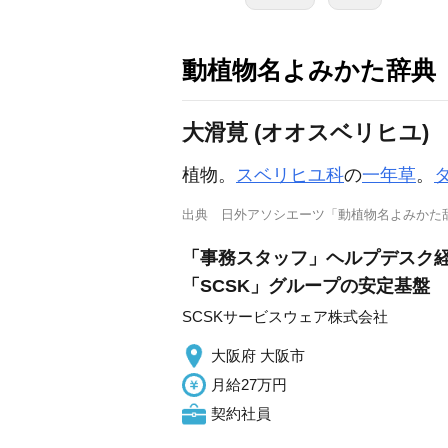
動植物名よみかた辞典
大滑莧 (オオスベリヒユ)
植物。
スベリヒユ科
の
一年草
。
出典
日外アソシエーツ「動植物名よみかた
「事務スタッフ」ヘルプデスク経験
「SCSK」グループの安定基盤
SCSKサービスウェア株式会社
大阪府 大阪市
月給27万円
契約社員