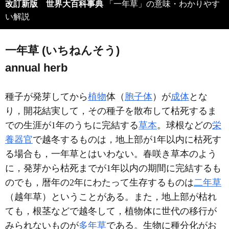
改訂新版 世界大百科事典
「一年草」の意味・わかりやす
い解説
一年草 (いちねんそう)
annual herb
種子が発芽してから
植物
体（
胞子体
）が
成体
とな
り，開花結実して，その種子を散布して枯死するま
での生涯が1年のうちに完結する
草本
。球根などの
栄
養器官
で越冬するものは，地上部が1年以内に枯死す
る場合も，一年草とはいわない。春咲き草本のよう
に，発芽から枯死までが1年以内の期間に完結するも
のでも，暦年の2年にわたって生存するものは
二年草
（越年草）ということがある。また，地上部が枯れ
ても，根茎などで越冬して，植物体に世代の移行が
みられないものが
多年草
である。生物に種分化がお