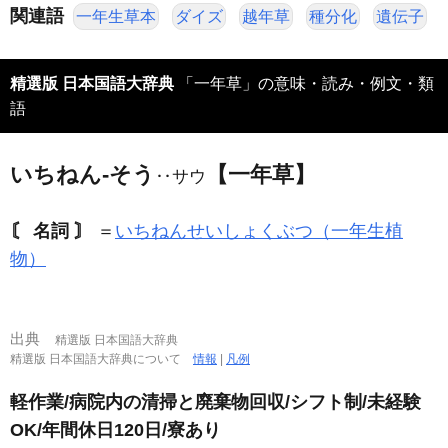
関連語
一年生草本
ダイズ
越年草
種分化
遺伝子
精選版 日本国語大辞典
「一年草」の意味・読み・例文・類
語
いちねん‐そう
【一年草】
‥サウ
〘 名詞 〙
＝
いちねんせいしょくぶつ（一年生植
物）
出典
精選版 日本国語大辞典
精選版 日本国語大辞典について
情報
|
凡例
軽作業/病院内の清掃と廃棄物回収/シフト制/未経験
OK/年間休日120日/寮あり