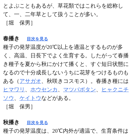
とよぶこともあるが、草花類ではこれらを総称し
て、一、二年草として扱うことが多い。
［堀 保男］
春播き
目次を見る
種子の発芽温度が20℃以上を適温とするものが多
く、高温、日長下でよく生育する。したがって春播
き種子を夏から秋にかけて播くと、すぐ短日状態に
なるので十分成長しないうちに花芽をつけるものも
ある（
アサガオ
、秋咲きコスモス）。春播き種には
ヒマワリ
、
ホウセンカ
、
マツバボタン
、
ヒャクニチ
ソウ
、
ケイトウ
などがある。
［堀 保男］
秋播き
目次を見る
種子の発芽温度は、20℃内外が適温で、生育条件は