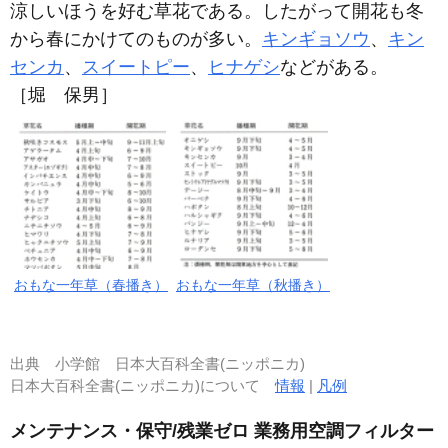
涼しいほうを好む草花である。したがって開花も冬
から春にかけてのものが多い。
キンギョソウ
、
キン
センカ
、
スイートピー
、
ヒナゲシ
などがある。
［堀 保男］
おもな一年草（春播き）
おもな一年草（秋播き）
出典
小学館 日本大百科全書(ニッポニカ)
日本大百科全書(ニッポニカ)について
情報
|
凡例
メンテナンス・保守/残業ゼロ 業務用空調フィルター