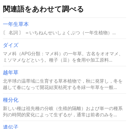
関連語をあわせて調べる
一年生草本
〘 名詞 〙 ＝いちねんせいしょくぶつ（一年生植物）...
ダイズ
マメ科（APG分類：マメ科）の一年草。古名をオオマメ、
ミソマメなどという。種子（豆）を食用や加工原料...
越年草
北半球の温帯域に生育する草本植物で，秋に発芽し，冬を
越して春になって開花結実枯死する冬緑一年草を一般...
種分化
新しい種は祖先種の分岐（生殖的隔離）および単一の種系
列の時間的変化によって生ずるが，通常は前者のみを...
遺伝子