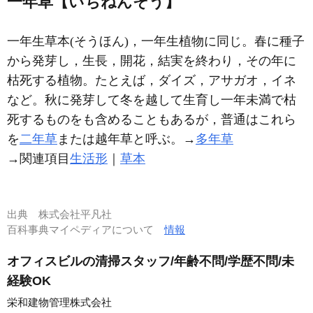
一年草【いちねんそう】
一年生草本(そうほん)，一年生植物に同じ。春に種子
から発芽し，生長，開花，結実を終わり，その年に
枯死する植物。たとえば，ダイズ，アサガオ，イネ
など。秋に発芽して冬を越して生育し一年未満で枯
死するものをも含めることもあるが，普通はこれら
を
二年草
または越年草と呼ぶ。→
多年草
→関連項目
生活形
｜
草本
出典
株式会社平凡社
百科事典マイペディアについて
情報
オフィスビルの清掃スタッフ/年齢不問/学歴不問/未
経験OK
栄和建物管理株式会社