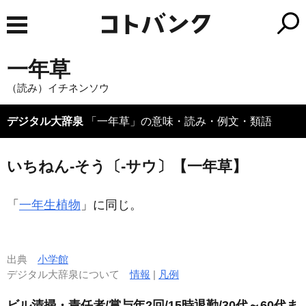
一年草
（読み）イチネンソウ
デジタル大辞泉
「一年草」の意味・読み・例文・類語
いちねん‐そう〔‐サウ〕【一年草】
「
一年生植物
」に同じ。
出典
小学館
デジタル大辞泉について
情報
|
凡例
ビル清掃・責任者/賞与年2回/15時退勤/30代～60代ま