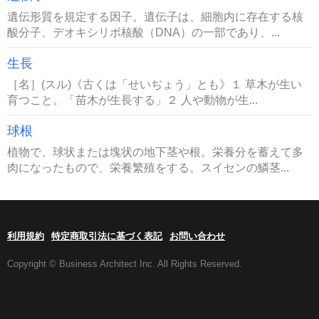
遺伝形質を規定する因子。遺伝子は、細胞内に存在する核
酸分子、デオキシリボ核酸（DNA）の一部であり、...
生長
［名］(スル)《古くは「せいぢょう」とも》１ 草木が生い
育つこと。「苗木が生長する」２ 人や動物が生...
球根
植物で、球状または塊状の地下茎や根。栄養分を蓄えて多
肉になったもので、栄養繁殖をする。スイセンの鱗茎...
利用規約
特定商取引法に基づく表記
お問い合わせ
Copyright © Business Architect Inc. All Rights Reserved.