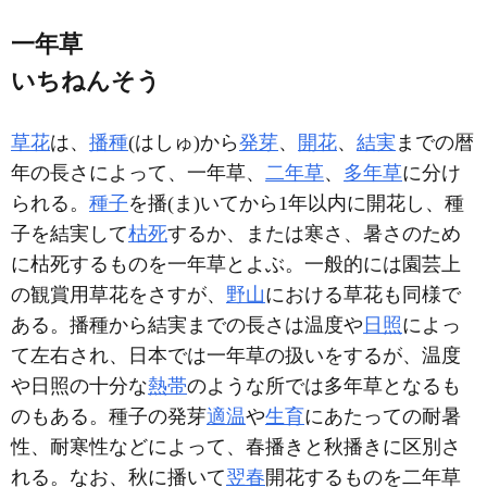
一年草
いちねんそう
草花
は、
播種
(はしゅ)から
発芽
、
開花
、
結実
までの暦
年の長さによって、一年草、
二年草
、
多年草
に分け
られる。
種子
を播(ま)いてから1年以内に開花し、種
子を結実して
枯死
するか、または寒さ、暑さのため
に枯死するものを一年草とよぶ。一般的には園芸上
の観賞用草花をさすが、
野山
における草花も同様で
ある。播種から結実までの長さは温度や
日照
によっ
て左右され、日本では一年草の扱いをするが、温度
や日照の十分な
熱帯
のような所では多年草となるも
のもある。種子の発芽
適温
や
生育
にあたっての耐暑
性、耐寒性などによって、春播きと秋播きに区別さ
れる。なお、秋に播いて
翌春
開花するものを二年草