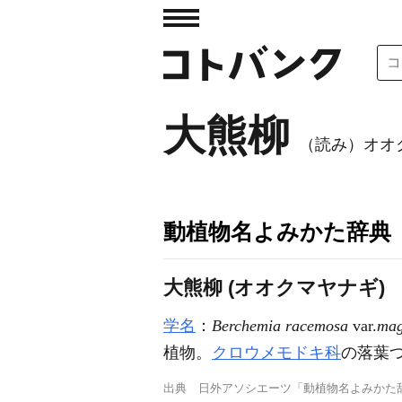
大熊柳
（読み）オオ
動植物名よみかた辞典
大熊柳 (オオクマヤナギ)
学名
：
Berchemia racemosa
var.
ma
植物。
クロウメモドキ科
の落葉
出典
日外アソシエーツ「動植物名よみかた