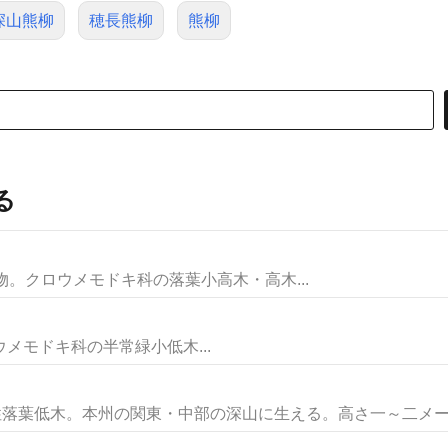
深山熊柳
穂長熊柳
熊柳
る
folia植物。クロウメモドキ科の落葉小高木・高木...
。クロウメモドキ科の半常緑小低木...
性落葉低木。本州の関東・中部の深山に生える。高さ一～二メート