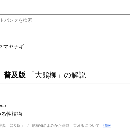
クマヤナギ
 普及版
「大熊柳」の解説
gna
つる性植物
辞典 普及版」
動植物名よみかた辞典 普及版について
情報