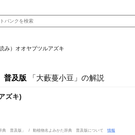
読み）オオヤブツルアズキ
 普及版
「大藪蔓小豆」の解説
アズキ)
辞典 普及版」
動植物名よみかた辞典 普及版について
情報