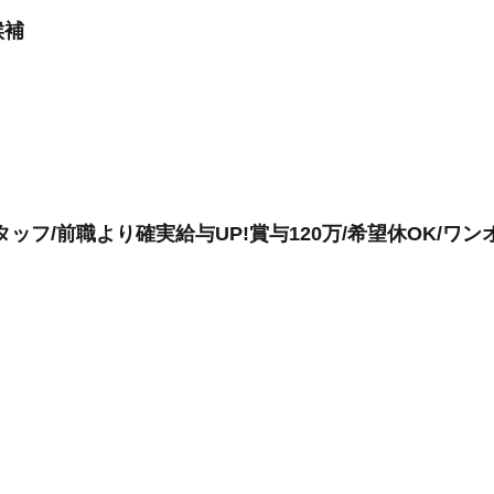
候補
ッフ/前職より確実給与UP!賞与120万/希望休OK/ワン