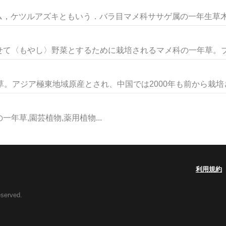
グラム，ケツルアズキともいう．バラ目マメ科ササゲ属の一年生草木.
て〈もやし〉野菜とするために栽培されるマメ科の一年草。ブン
。アジア極東地域原産とされ、中国では2000年も前から栽培され
科の一年草,園芸植物,薬用植物...
利用規約
eserved.