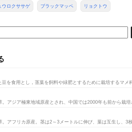
ュウロクササゲ
ブラックマッペ
リョクトウ
る
を食用とし，茎葉を飼料や緑肥とするために栽培するマメ科の
。アジア極東地域原産とされ、中国では2000年も前から栽培され
。アフリカ原産。茎は2～3メートルに伸び、葉は互生し、3枚の