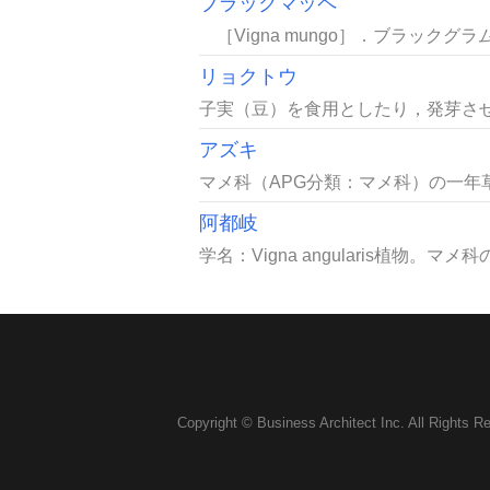
ブラックマッペ
［Vigna mungo］．ブラック
リョクトウ
子実（豆）を食用としたり，発芽させ
アズキ
マメ科（APG分類：マメ科）の一年草
阿都岐
学名：Vigna angularis植物。マメ
Copyright © Business Architect Inc. All Rights R