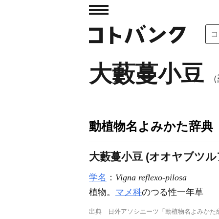
大藪蔓小豆
（
動植物名よみかた辞典
大藪蔓小豆 (オオヤブツル
学名
：
Vigna reflexo‐pilosa
植物。
マメ科
のつる性一年草
出典
日外アソシエーツ「動植物名よみかた