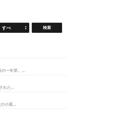
すべ
て
一年草。...
た...
小葉...