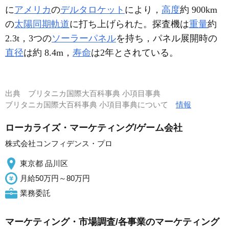
に
アメリカ
の
デルタロケット
により，
高度
約 900km
の
太陽同期軌道
に打ち上げられた。探査機は
重量
約
2.3t，3つの
ソーラーパネル
を持ち，パネル展開時の
直径
は約 8.4m，
寿命
は2年とされている。
出典
ブリタニカ国際大百科事典 小項目事典
ブリタニカ国際大百科事典 小項目事典について
情報
ローカライズ・マーケティング/ゲーム会社
株式会社コンフィデンス・プロ
東京都 品川区
月給50万円～80万円
業務委託
マーケティング・市場調査/各事業のマーケティング