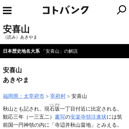
安喜山
（読み）あきやま
日本歴史地名大系
「安喜山」の解説
安喜山
あきやま
福岡県：太宰府市
宰府村
安喜山
いしざか
秋山とも記され、現
石坂
一丁目付近に比定される。
観応三年
（一三五二）
書写
の
安楽寺領注進状
には筑
前国一円神領の内に「寺辺并秋山畠地」とみえる。