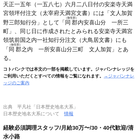
天正一五年
（一五八七）
六月二八日付の安楽寺天満
宮領坪付注文
（太宰府天満宮文書）
には「文人加賀
（御笠郡）
野三郎知行分」として「
同郡
内安喜山分 一所三
町」、同じ日に作成されたとみられる安楽寺天満宮
領筑前国之内一社知行分注文
（大鳥居文書）
にも
（御笠郡）
「
同郡
之内 一所安喜山分三町 文人加賀」とあ
る。
コトバンクでは本文の一部を掲載しています。ジャパンナレッジを
ご利用いただくとすべての情報をご覧になれます。
→ジャパンナレ
ッジのご案内
出典
平凡社「日本歴史地名大系」
日本歴史地名大系について
情報
経験必須調理スタッフ/月給30万〜/30・40代歓迎/清
水小路