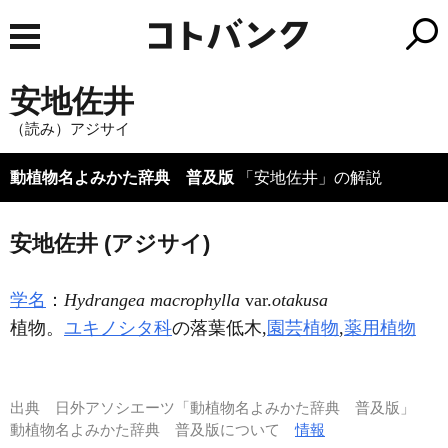
安地佐井
（読み）アジサイ
動植物名よみかた辞典 普及版
「安地佐井」の解説
安地佐井 (アジサイ)
学名
：
Hydrangea macrophylla
var.
otakusa
植物。
ユキノシタ科
の落葉低木,
園芸植物
,
薬用植物
出典
日外アソシエーツ「動植物名よみかた辞典 普及版」
動植物名よみかた辞典 普及版について
情報