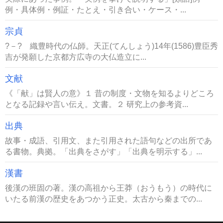
例・具体例・例証・たとえ・引き合い・ケース・...
宗貞
?－? 織豊時代の仏師。天正(てんしょう)14年(1586)豊臣秀
吉が発願した京都方広寺の大仏造立に...
文献
《「献」は賢人の意》１ 昔の制度・文物を知るよりどころ
となる記録や言い伝え。文書。２ 研究上の参考資...
出典
故事・成語、引用文、また引用された語句などの出所であ
る書物。典拠。「出典をさがす」「出典を明示する」...
漢書
後漢の班固の著。漢の高祖から王莽（おうもう）の時代に
いたる前漢の歴史をあつかう正史。太古から秦までの...