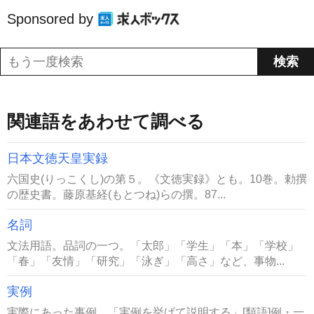
Sponsored by
関連語をあわせて調べる
日本文徳天皇実録
六国史(りっこくし)の第５。《文徳実録》とも。10巻。勅撰
の歴史書。藤原基経(もとつね)らの撰。87...
名詞
文法用語。品詞の一つ。「太郎」「学生」「本」「学校」
「春」「友情」「研究」「泳ぎ」「高さ」など、事物...
実例
実際にあった事例。「実例を挙げて説明する」[類語]例・一