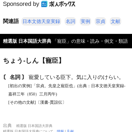
Sponsored by
関連語
日本文徳天皇実録
名詞
実例
宗貞
文献
精選版 日本国語大辞典
「寵臣」の意味・読み・例文・類語
ちょう‐しん【寵臣】
〘 名詞 〙
寵愛している臣下。気に入りのけらい。
[初出の実例]「宗貞。先皇之寵臣也」(出典：日本文徳天皇実録‐
嘉祥三年（850）三月丙午)
[その他の文献]〔漢書‐賈誼伝〕
出典
精選版 日本国語大辞典
精選版 日本国語大辞典について
情報
|
凡例