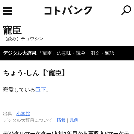
寵臣
（読み）チョウシン
デジタル大辞泉
「寵臣」の意味・読み・例文・類語
×
ちょう‐しん【
寵臣】
寵愛している
臣下
。
出典
小学館
デジタル大辞泉について
情報
|
凡例
デジタルマーケター/入社1年目から高収入!/マーケテ