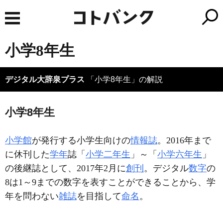
小学8年生
デジタル大辞泉プラス
「小学8年生」の解説
小学8年生
小学館
が発行する小学生向けの
情報誌
。2016年まで
に休刊した
学年
誌「
小学二年生
」～「
小学六年生
」
の後継誌として、2017年2月に
創刊
。デジタル
数字
の
8は1～9までの数字を表すことができることから、学
年を問わない
雑誌
を目指して
命名
。