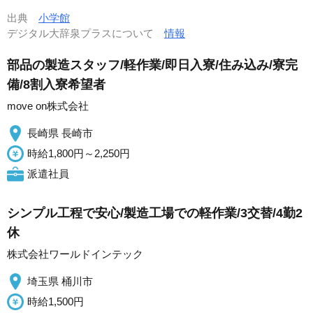
出典
小学館
デジタル大辞泉プラスについて
情報
部品の製造スタッフ/軽作業/即日入寮/住み込み/寮完
備/8割入寮希望者
move on株式会社
長崎県 長崎市
時給1,800円～2,250円
派遣社員
シンプル工程で安心/製造工場での軽作業/3交替/4勤2
休
株式会社ワールドインテック
埼玉県 桶川市
時給1,500円