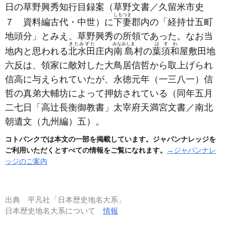
日の草野興秀知行目録案
（草野文書／久留米市史
しもつま
７ 資料編古代・中世）
に
下妻
郡内の「経持廿五町
地頭分」とみえ、草野興秀の所領であった。なお当
きたみずた
みなみしま
はすわ
地内と思われる
北水田
庄内
南島
村の
葉須和
屋敷田地
六反は、領家に敵対した大鳥居信哲から取上げられ
信高に与えられていたが、永徳元年
（一三八一）
信
哲の真弟大輔坊によって押妨されている
（同年五月
二七日「高辻長衡御教書」太宰府天満宮文書／南北
朝遺文（九州編）五）
。
コトバンクでは本文の一部を掲載しています。ジャパンナレッジを
ご利用いただくとすべての情報をご覧になれます。
→ジャパンナレ
ッジのご案内
出典
平凡社「日本歴史地名大系」
日本歴史地名大系について
情報