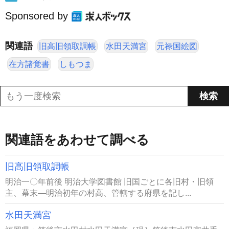
Sponsored by
関連語
旧高旧領取調帳
水田天満宮
元禄国絵図
在方諸覚書
しもつま
関連語をあわせて調べる
旧高旧領取調帳
明治一〇年前後 明治大学図書館 旧国ごとに各旧村・旧領
主、幕末―明治初年の村高、管轄する府県を記し...
水田天満宮