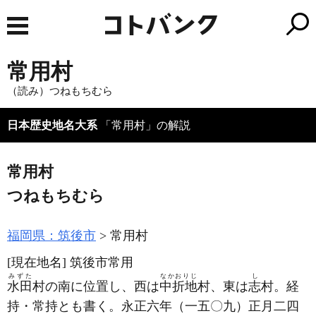
常用村
（読み）つねもちむら
日本歴史地名大系
「常用村」の解説
常用村
つねもちむら
福岡県：筑後市
常用村
[現在地名]
筑後市常用
みずた
なかおりじ
し
水田
村の南に位置し、西は
中折地
村、東は
志
村。経
持・常持とも書く。永正六年
（一五〇九）
正月二四