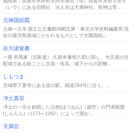
福岡県：筑後市水田村水田天満宮［現］筑後市水田字井手
（いで）にある旧県社。法人名は天満神社。祭神は菅...
元禄国絵図
元禄一五年 国立公文書館内閣文庫・東京大学史料編纂所 現
在の鹿児島県域にかかわるものとして大隅国絵...
在方諸覚書
一冊 有馬家（旧家老） 久留米藩領八郡に関し、大庄屋の支
配域である組ごとに古高・役高、城下からの距離...
しもつま
茨城県下妻市にある道の駅。国道294号に沿う。...
浄土真宗
浄土の一宗を創唱した法然(ほうねん)（源空）の門弟親鸞
(しんらん)（1173―1262）によって開か...
天満宮