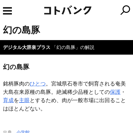
幻の島豚
デジタル大辞泉プラス
「幻の島豚」の解説
幻の島豚
銘柄豚肉の
ひとつ
。宮城県石巻市で飼育される奄美
大島在来原種の島豚。絶滅稀少品種としての
保護
・
育成
を
主眼
とするため、肉が一般市場に出回ること
はほとんどない。
出典
小学館