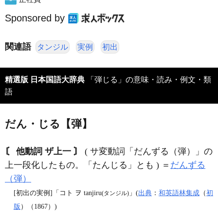
Sponsored by
関連語
タンジル
実例
初出
精選版 日本国語大辞典
「弾じる」の意味・読み・例文・類
語
だん・じる【弾】
〘 他動詞 ザ上一 〙
( サ変動詞「だんずる（弾）」の
上一段化したもの。「たんじる」とも ) ＝
だんずる
（弾）
[初出の実例]「コト ヲ tanjiru
」(
出典
：
和英語林集成
（
初
(タンジル)
版
）（1867）)