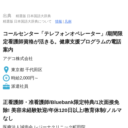
出典
精選版 日本国語大辞典
精選版 日本国語大辞典について
情報
|
凡例
コールセンター「テレフォンオペレーター」/期間限
定看護師資格が活きる。健康支援プログラムの電話
案内
アデコ株式会社
東京都 千代田区
時給2,000円～
派遣社員
正看護師・准看護師/Bluebank限定特典/1次面接免
除! 美容未経験歓迎/年休120日以上/教育体制/ノルマ
なし
医療法人誠崇会 レジーナクリニック町田院