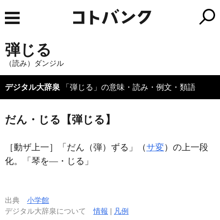
弾じる
（読み）ダンジル
デジタル大辞泉
「弾じる」の意味・読み・例文・類語
だん・じる【弾じる】
［動ザ上一］
「だん（弾）ずる」（
サ変
）の上一段
化。「琴を―・じる」
出典
小学館
デジタル大辞泉について
情報
|
凡例