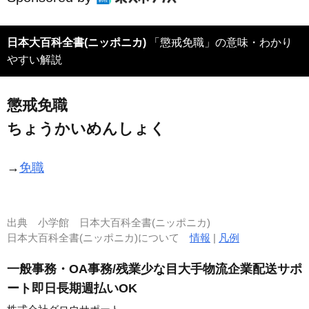
日本大百科全書(ニッポニカ)
「懲戒免職」の意味・わかり
やすい解説
懲戒免職
ちょうかいめんしょく
→
免職
出典
小学館 日本大百科全書(ニッポニカ)
日本大百科全書(ニッポニカ)について
情報
|
凡例
一般事務・OA事務/残業少な目大手物流企業配送サポ
ート即日長期週払いOK