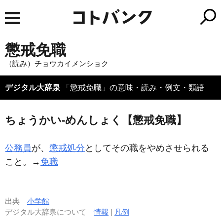
懲戒免職
（読み）チョウカイメンショク
デジタル大辞泉
「懲戒免職」の意味・読み・例文・類語
ちょうかい‐めんしょく【懲戒免職】
公務員
が、
懲戒処分
としてその職をやめさせられる
こと。→
免職
出典
小学館
デジタル大辞泉について
情報
|
凡例