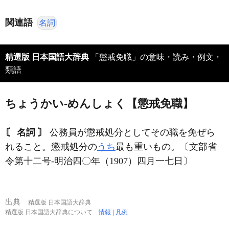
関連語
名詞
精選版 日本国語大辞典
「懲戒免職」の意味・読み・例文・
類語
ちょうかい‐めんしょく【懲戒免職】
〘 名詞 〙
公務員が懲戒処分としてその職を免ぜら
れること。懲戒処分の
うち
最も重いもの。〔文部省
令第十二号‐明治四〇年（1907）四月一七日〕
出典
精選版 日本国語大辞典
精選版 日本国語大辞典について
情報
|
凡例