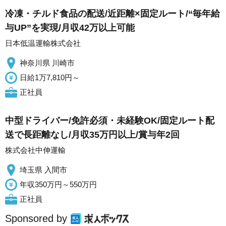
冷凍・チルド食品の配送/近距離×固定ルート/“毎年給
与UP”を実現/月収42万以上可能
日本低温運輸株式会社
神奈川県 川崎市
日給1万7,810円～
正社員
中型ドライバー/免許必須・未経験OK/固定ルート配
送で長距離なし/月収35万円以上/賞与年2回
株式会社中伸運輸
埼玉県 入間市
年収350万円～550万円
正社員
Sponsored by