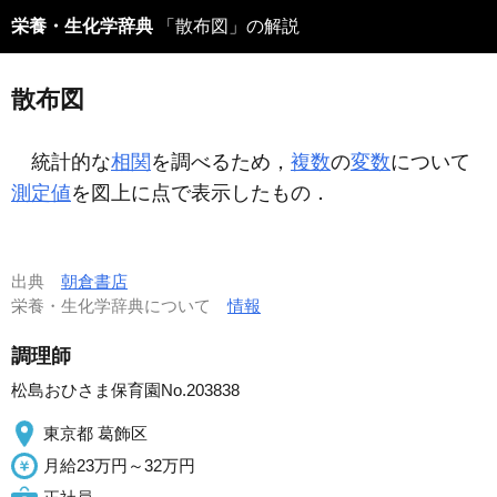
栄養・生化学辞典
「散布図」の解説
散布図
統計的な
相関
を調べるため，
複数
の
変数
について
測定値
を図上に点で表示したもの．
出典
朝倉書店
栄養・生化学辞典について
情報
調理師
松島おひさま保育園No.203838
東京都 葛飾区
月給23万円～32万円