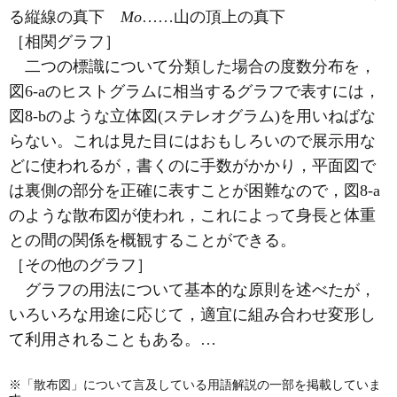
る縦線の真下
Mo
……山の頂上の真下
［相関グラフ］
二つの標識について分類した場合の度数分布を，
図6-aのヒストグラムに相当するグラフで表すには，
図8-bのような立体図(ステレオグラム)を用いねばな
らない。これは見た目にはおもしろいので展示用な
どに使われるが，書くのに手数がかかり，平面図で
は裏側の部分を正確に表すことが困難なので，図8-a
のような散布図が使われ，これによって身長と体重
との間の関係を概観することができる。
［その他のグラフ］
グラフの用法について基本的な原則を述べたが，
いろいろな用途に応じて，適宜に組み合わせ変形し
て利用されることもある。…
※「散布図」について言及している用語解説の一部を掲載していま