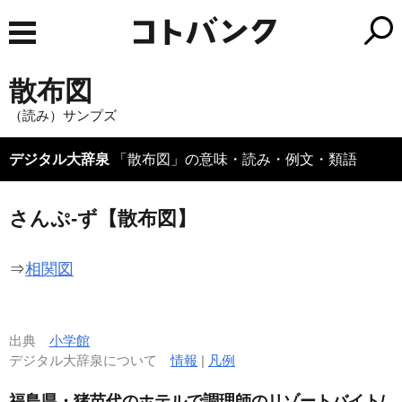
散布図
（読み）サンプズ
デジタル大辞泉
「散布図」の意味・読み・例文・類語
さんぷ‐ず【散布図】
⇒
相関図
出典
小学館
デジタル大辞泉について
情報
|
凡例
福島県・猪苗代のホテルで調理師のリゾートバイト/