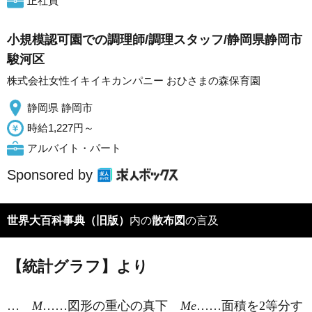
正社員
小規模認可園での調理師/調理スタッフ/静岡県静岡市
駿河区
株式会社女性イキイキカンパニー おひさまの森保育園
静岡県 静岡市
時給1,227円～
アルバイト・パート
Sponsored by
世界大百科事典（旧版）
内の
散布図
の言及
【統計グラフ】より
…
M
……図形の重心の真下
Me
……面積を2等分す