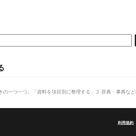
る
きの一つ一つ。「資料を項目別に整理する」２ 辞典・事典などの見
利用規約