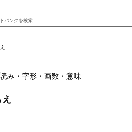
え
読み・字形・画数・意味
ちえ