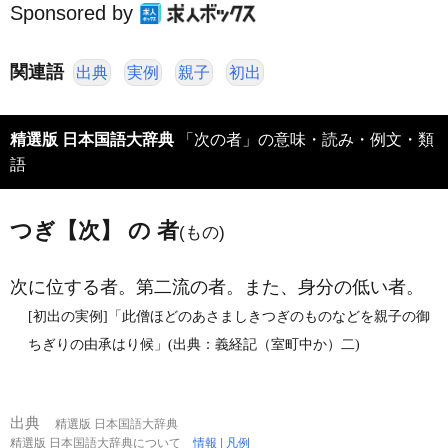
Sponsored by
関連語
出典
実例
親子
初出
精選版 日本国語大辞典
「次の者」の意味・読み・例文・類
語
つぎ【次】 の 者
(もの)
次に位する者。第二流の者。また、身分の低い者。
[初出の実例]「此僧ほどのあさましきつぎのものなどを親子の御
ちぎりの由承はり候」(出典：義経記（室町中か）二)
出典
精選版 日本国語大辞典
精選版 日本国語大辞典について
情報
|
凡例