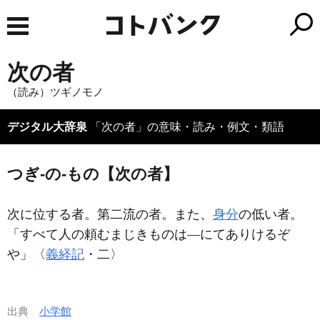
次の者
（読み）ツギノモノ
デジタル大辞泉
「次の者」の意味・読み・例文・類語
つぎ‐の‐もの【次の者】
次に位する者。第二流の者。また、
身分
の低い者。
「すべて人の頼むまじきものは―にてありけるぞ
や」〈
義経記
・二〉
出典
小学館