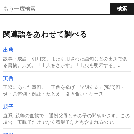
関連語をあわせて調べる
出典
故事・成語、引用文、また引用された語句などの出所であ
る書物。典拠。「出典をさがす」「出典を明示する」...
実例
実際にあった事例。「実例を挙げて説明する」[類語]例・一
例・具体例・例証・たとえ・引き合い・ケース・...
親子
直系1親等の血族で、通例父母とその子の間柄をさす。この
場合、実親子だけでなく養親子なども含まれるので...