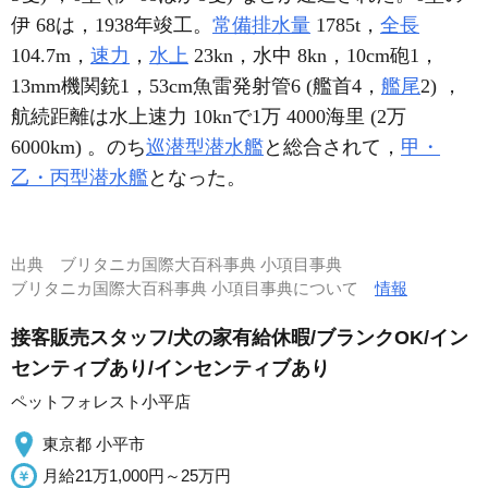
伊 68は，1938年竣工。
常備排水量
1785t，
全長
104.7m，
速力
，
水上
23kn，水中 8kn，10cm砲1，
13mm機関銃1，53cm魚雷発射管6 (艦首4，
艦尾
2) ，
航続距離は水上速力 10knで1万 4000海里 (2万
6000km) 。のち
巡潜型潜水艦
と総合されて，
甲・
乙・丙型潜水艦
となった。
出典
ブリタニカ国際大百科事典 小項目事典
ブリタニカ国際大百科事典 小項目事典について
情報
接客販売スタッフ/犬の家有給休暇/ブランクOK/イン
センティブあり/インセンティブあり
ペットフォレスト小平店
東京都 小平市
月給21万1,000円～25万円