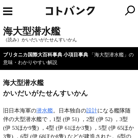
海大型潜水艦
（読み）かいだいがたせんすいかん
ブリタニカ国際大百科事典 小項目事典
「海大型潜水艦」の
意味・わかりやすい解説
海大型潜水艦
かいだいがたせんすいかん
旧日本海軍の
潜水艦
。日本独自の
設計
になる艦隊随
伴の大型潜水艦で，1型 (伊 51) ，2型 (伊 52) ，3型
(伊 53ほか9隻) ，4型 (伊 61ほか3隻) ，5型 (伊 65ほか
3隻) ，6型 (伊 68ほか8隻) などが建造された。6型の