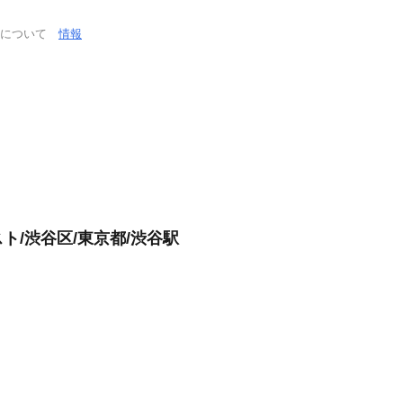
通について
情報
/渋谷区/東京都/渋谷駅