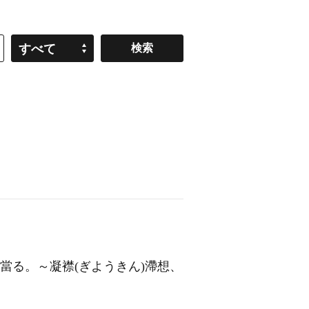
すべて
當る。～凝襟(ぎようきん)滯想、