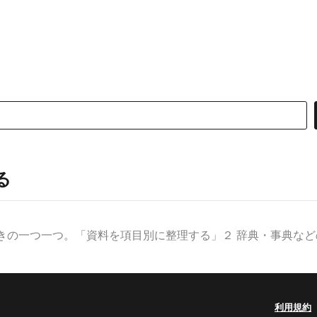
る
きの一つ一つ。「資料を項目別に整理する」２ 辞典・事典などの見
利用規約