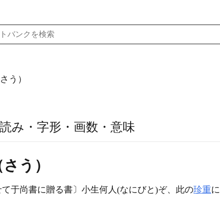
さう）
読み・字形・画数・意味
（さう）
て于尚書に贈る書〕小生何人(なにびと)ぞ、此の
珍重
に
。