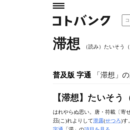
滞想
（読み）たいそう（
普及版 字通
「滞想」の
【滞想】たいそう
はれやらぬ思い。唐・符載〔寄せ
(こ)れよりして
泄露
(
せつろ
)す
字通
「滞」の
項目を見る
。