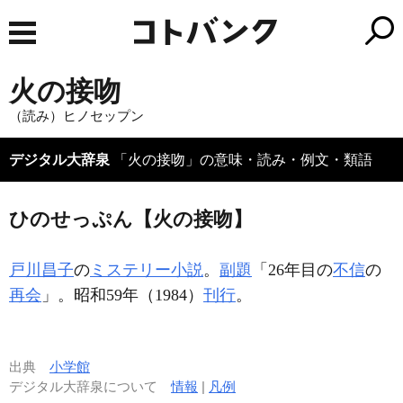
火の接吻
（読み）ヒノセップン
デジタル大辞泉
「火の接吻」の意味・読み・例文・類語
ひのせっぷん【火の接吻】
戸川昌子
の
ミステリー小説
。
副題
「26年目の
不信
の
再会
」。昭和59年（1984）
刊行
。
出典
小学館
デジタル大辞泉について
情報
|
凡例