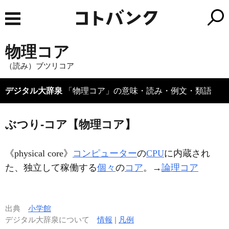
物理コア
（読み）ブツリコア
デジタル大辞泉
「物理コア」の意味・読み・例文・類語
ぶつり‐コア【物理コア】
《
physical core
》
コンピューター
の
CPU
に内蔵され
た、独立して稼働する
個々
の
コア
。→
論理コア
出典
小学館
デジタル大辞泉について
情報
|
凡例