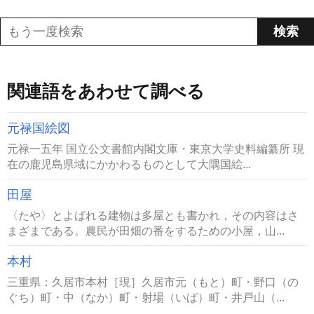
関連語をあわせて調べる
元禄国絵図
元禄一五年 国立公文書館内閣文庫・東京大学史料編纂所 現
在の鹿児島県域にかかわるものとして大隅国絵...
田屋
〈たや〉とよばれる建物は多屋とも書かれ，その内容はさ
まざまである。農民が田畑の番をするための小屋，山...
本村
三重県：久居市本村［現］久居市元（もと）町・野口（の
ぐち）町・中（なか）町・射場（いば）町・井戸山（...