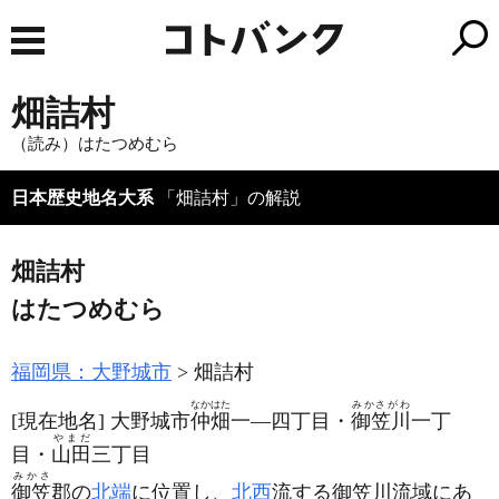
畑詰村
（読み）はたつめむら
日本歴史地名大系
「畑詰村」の解説
畑詰村
はたつめむら
福岡県：大野城市
畑詰村
なかはた
みかさがわ
[現在地名]
大野城市
仲畑
一―四丁目・
御笠川
一丁
やまだ
目・
山田
三丁目
みかさ
御笠
郡の
北端
に位置し、
北西
流する御笠川流域にあ