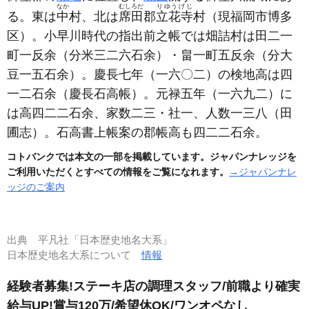
なか
むしろだ
りゆうげじ
る。東は
中
村、北は
席田
郡
立花寺
村
（現福岡市博多
区）
。小早川時代の指出前之帳では畑詰村は田二一
町一反余
（分米三二六石余）
・畠一町五反余
（分大
豆一五石余）
。慶長七年
（一六〇二）
の検地高は四
一二石余
（慶長石高帳）
。元禄五年
（一六九二）
に
は高四二二石余、家数二三・社一、人数一三八
（田
圃志）
。石高書上帳案の郡帳高も四二二石余。
コトバンクでは本文の一部を掲載しています。ジャパンナレッジを
ご利用いただくとすべての情報をご覧になれます。
→ジャパンナレ
ッジのご案内
出典
平凡社「日本歴史地名大系」
日本歴史地名大系について
情報
経験者募集!ステーキ店の調理スタッフ/前職より確実
給与UP!賞与120万/希望休OK/ワンオペなし