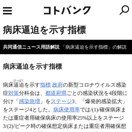
病床逼迫を示す指標
共同通信ニュース用語解説
「病床逼迫を示す指標」の解説
病床逼迫を示す指標
ひっぱく
病床
逼迫
を示す
指標
政府
の新型コロナウイルス感染
症
対策
分科会は、
都道府県
ごとの感染状況を4段階に
分け「
感染急増
」を
ステージ
3、「爆発的感染拡大」
をステージ4とした。
病床使用率
では/(1)/確保病床ま
たは重症者用確保病床の使用率25%以上をステージ
3/(2)/ピーク時の確保想定病床または重症者用確保想