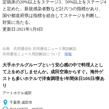
定病床の20%以上をステージ3、50%以上をステージ4
と定めた。新規感染者数など計六つの指標があり、
国や都道府県は指標を総合してステージを判断し、
対策に当たる。
更新日:
2021年1月8日
出典
共同通信社 共同通信ニュース用語解説
共同通信ニュース用語解説について
情報
大手ホテルグループという安心感の中で料理人とし
て上をめざしませんか。成田空港からすぐ。海外ゲ
ストも多いホテルで洋食調理を!年間休日105日/寮あ
り
アートホテル成田
千葉県 成田市