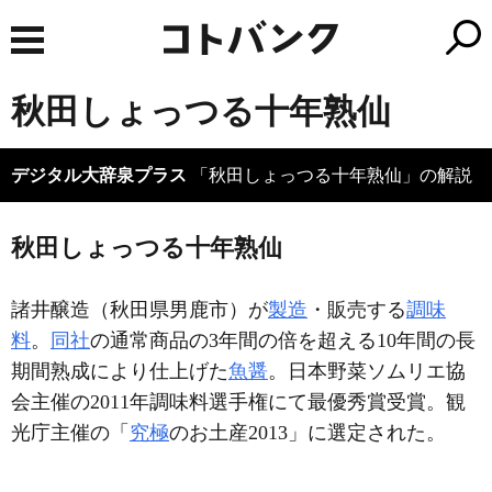
秋田しょっつる十年熟仙
デジタル大辞泉プラス
「秋田しょっつる十年熟仙」の解説
秋田しょっつる十年熟仙
諸井醸造（秋田県男鹿市）が
製造
・販売する
調味
料
。
同社
の通常商品の3年間の倍を超える10年間の長
期間熟成により仕上げた
魚醤
。日本野菜ソムリエ協
会主催の2011年調味料選手権にて最優秀賞受賞。観
光庁主催の「
究極
のお土産2013」に選定された。