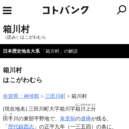
箱川村
（読み）はこがわむら
日本歴史地名大系
「箱川村」の解説
箱川村
はこがわむら
佐賀県：神埼郡
三田川町
箱川村
はこがわ
かみぶん
[現在地名]
三田川町大字箱川字
箱川
上分
たで
田手
川の東部平野地で、
条里制
の
遺構
が残る。
「
歴代鎮西志
」の正平九年
（一三五四）
の条に、