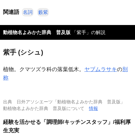
関連語
名詞
藪紫
動植物名よみかた辞典 普及版
「紫手」の解説
紫手 (シシュ)
植物。クマツズラ科の落葉低木。
ヤブムラサキ
の
別
称
出典
日外アソシエーツ「動植物名よみかた辞典 普及版」
動植物名よみかた辞典 普及版について
情報
経験を活かせる「調理師/キッチンスタッフ」/福利厚
生充実