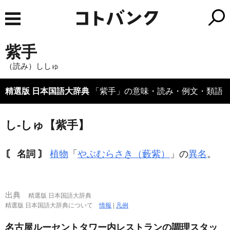
紫手
（読み）ししゅ
精選版 日本国語大辞典
「紫手」の意味・読み・例文・類語
し‐しゅ【紫手】
〘 名詞 〙
植物
「
やぶむらさき（藪紫）
」の
異名
。
出典
精選版 日本国語大辞典
精選版 日本国語大辞典について
情報
|
凡例
名古屋ルーセントタワー内レストランの調理スタッ