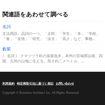
関連語をあわせて調べる
名詞
文法用語。品詞の一つ。「太郎」「学生」「本」「学校」
「春」「友情」「研究」「泳ぎ」「高さ」など、事物...
藪紫
〘 名詞 〙 クマツヅラ科の落葉低木。本州の宮城県以南、四
国、九州の山地に生える。高さ約二メートル。...
利用規約
特定商取引法に基づく表記
お問い合わせ
Copyright © Business Architect Inc. All Rights Reserved.