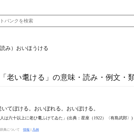
読み）おいほうける
「老い耄ける」の意味・読み・例文・
老いてぼける。おいぼれる。おいぼける。
人は六十以上に老ひ耄ふけてゐた」(出典：星座（1922）〈有島武郎〉)
大辞典について
情報
|
凡例