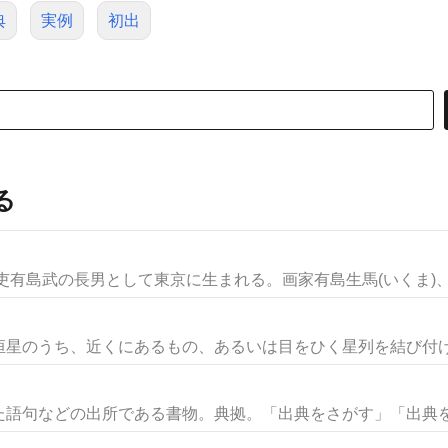
典
実例
初出
る
吏有島武の長男として東京に生まれる。画家有島生馬(いくま)、小
星のうち、近くにあるもの、あるいは目をひく星列を結び付け、
語句などの出所である書物。典拠。「出典をさがす」「出典を明