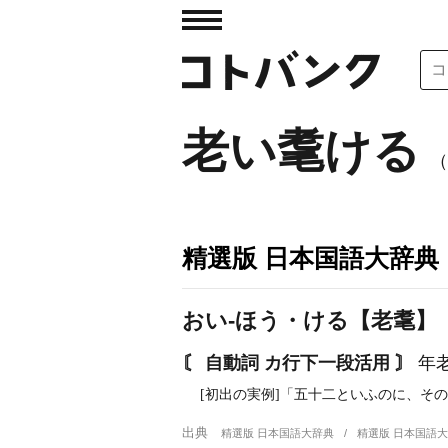
老い耄ける
（
精選版 日本国語大辞典
おい‐ほう・ける【老耄】
〘 自動詞 カ行下一段活用 〙
年
[初出の実例]「五十二といふのに、その
出典
精選版 日本国語大辞典
精選版 日本国語