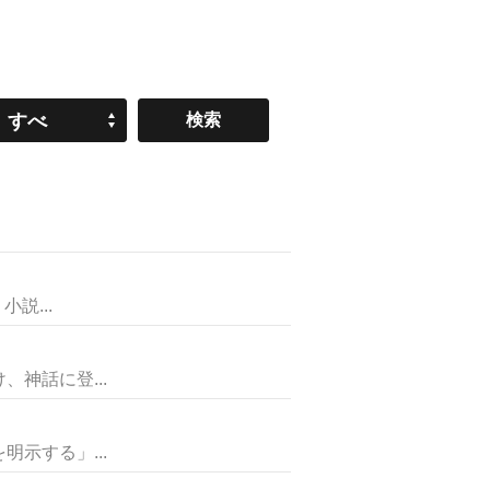
すべ
て
説...
神話に登...
示する」...