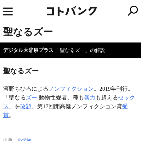
聖なるズー
デジタル大辞泉プラス
「聖なるズー」の解説
聖なるズー
濱野ちひろによる
ノンフィクション
。2019年刊行。
「聖なる
ズー
動物性愛者、種も
暴力
も超える
セック
ス
」を
改題
。第17回開高健ノンフィクション賞
受
賞
。
出典
小学館