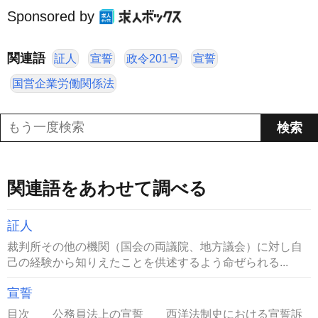
Sponsored by
関連語
証人
宣誓
政令201号
宣誓
国営企業労働関係法
関連語をあわせて調べる
証人
裁判所その他の機関（国会の両議院、地方議会）に対し自
己の経験から知りえたことを供述するよう命ぜられる...
宣誓
目次 公務員法上の宣誓 西洋法制史における宣誓訴