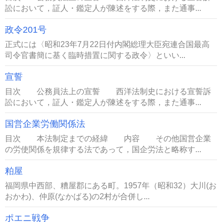
訟において，証人・鑑定人が陳述をする際，また通事...
政令201号
正式には〈昭和23年7月22日付内閣総理大臣宛連合国最高
司令官書簡に基く臨時措置に関する政令〉といい...
宣誓
目次 公務員法上の宣誓 西洋法制史における宣誓訴
訟において，証人・鑑定人が陳述をする際，また通事...
国営企業労働関係法
目次 本法制定までの経緯 内容 その他国営企業
の労使関係を規律する法であって，国企労法と略称す...
粕屋
福岡県中西部、糟屋郡にある町。1957年（昭和32）大川(お
おかわ)、仲原(なかばる)の2村が合併し...
ポエニ戦争