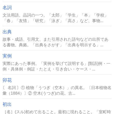
名詞
文法用語。品詞の一つ。「太郎」「学生」「本」「学校」
「春」「友情」「研究」「泳ぎ」「高さ」など、事物...
出典
故事・成語、引用文、また引用された語句などの出所であ
る書物。典拠。「出典をさがす」「出典を明示する」...
実例
実際にあった事例。「実例を挙げて説明する」[類語]例・一
例・具体例・例証・たとえ・引き合い・ケース・...
卯花
〘 名詞 〙① 植物「うつぎ（空木）」の異名。〔日本植物名
彙（1884）〕② 空木(うつぎ)の花。古...
初出
［名］(スル)初めて出ること。最初に現れること。「室町時