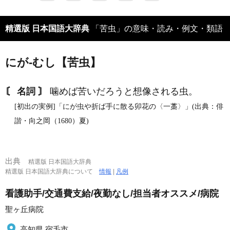
精選版 日本国語大辞典
「苦虫」の意味・読み・例文・類語
にが‐むし【苦虫】
〘 名詞 〙
噛めば苦いだろうと想像される虫。
[初出の実例]「にが虫や折ば手に散る卯花の〈一藁〉」(出典：俳
諧・向之岡（1680）夏)
出典
精選版 日本国語大辞典
精選版 日本国語大辞典について
情報
|
凡例
看護助手/交通費支給/夜勤なし/担当者オススメ/病院
聖ヶ丘病院
高知県 宿毛市