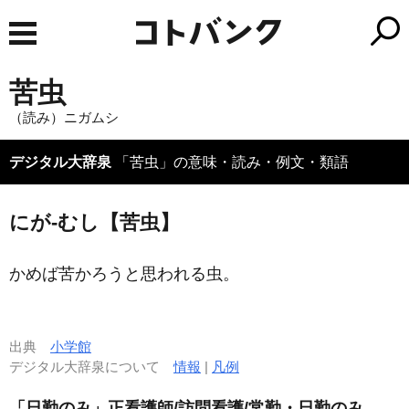
苦虫
（読み）ニガムシ
デジタル大辞泉
「苦虫」の意味・読み・例文・類語
にが‐むし【苦虫】
かめば苦かろうと思われる虫。
出典
小学館
デジタル大辞泉について
情報
|
凡例
「日勤のみ」正看護師/訪問看護/常勤・日勤のみ