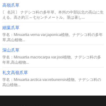
高嶺爪草
〘 名詞 〙 ナデシコ科の多年草。本州の中部以北の高山に生
える。高さ約三～七センチメートル。茎は著し...
細葉爪草
学名：Minuartia verna var.japonica植物。ナデシコ科の多年
草,高山植物...
深山爪草
学名：Minuartia macrocarpa var.jooi植物。ナデシコ科の多
年草,高山植物...
礼文高嶺爪草
学名：Minuartia arctica var.rebunensis植物。ナデシコ科の
高山植物...