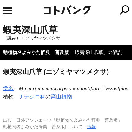
蝦夷深山爪草
（読み）エゾミヤマツメクサ
動植物名よみかた辞典 普及版
「蝦夷深山爪草」の解説
蝦夷深山爪草 (エゾミヤマツメクサ)
学名
：
Minuartia macrocarpa
var.
minutiflora
f.
yezoalpina
植物。
ナデシコ科
の
高山植物
出典
日外アソシエーツ「動植物名よみかた辞典 普及版」
動植物名よみかた辞典 普及版について
情報