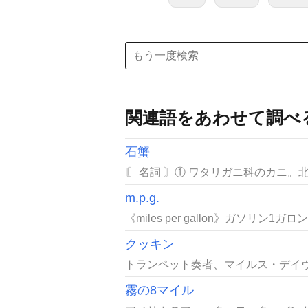
関連語をあわせて調べ
石蟹
〘 名詞 〙① ワタリガニ科のカニ。
m.p.g.
《miles per gallon》ガソリン1
クッキン
トランペット奏者、マイルス・デイヴ
霧の8マイル