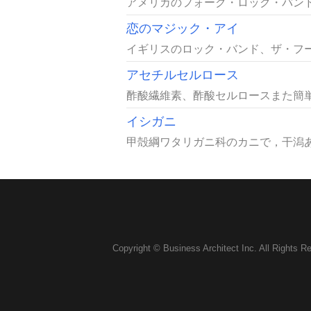
アメリカのフォーク・ロック・バンド、
恋のマジック・アイ
イギリスのロック・バンド、ザ・フー
アセチルセルロース
酢酸繊維素、酢酸セルロースまた簡単
イシガニ
甲殻綱ワタリガニ科のカニで，干潟あ
Copyright © Business Architect Inc. All Rights R