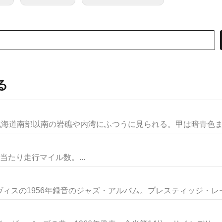
る
北海道南部以南の岩礁や内湾にふつうに見られる。甲は暗青色また
ガロン当たり走行マイル数。...
ィスの1956年録音のジャズ・アルバム。プレスティッジ・レーベ