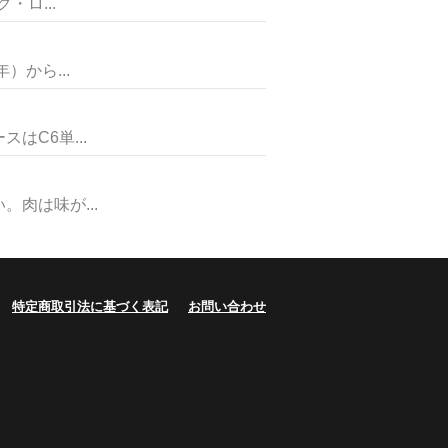
ロ...
から...
C6単...
肉は味が...
特定商取引法に基づく表記
お問い合わせ