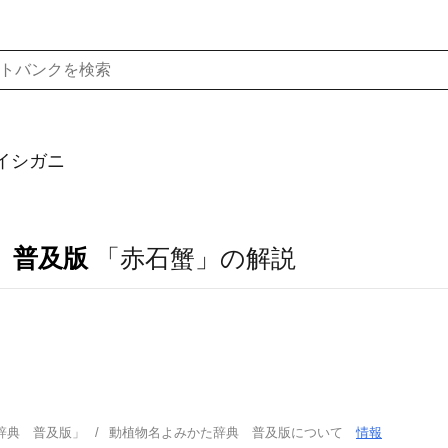
イシガニ
 普及版
「赤石蟹」の解説
辞典 普及版」
動植物名よみかた辞典 普及版について
情報