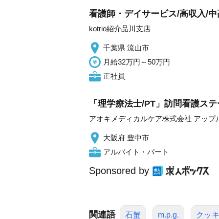
看護師・デイサービス/高収入/中
kotrio紹介品川支店
千葉県 流山市
月給32万円～50万円
正社員
「理学療法士/PT」訪問看護ステ
アオキメディカルケア株式会社 アップ
大阪府 豊中市
アルバイト・パート
Sponsored by
関連語
石蟹
m.p.g.
クッ