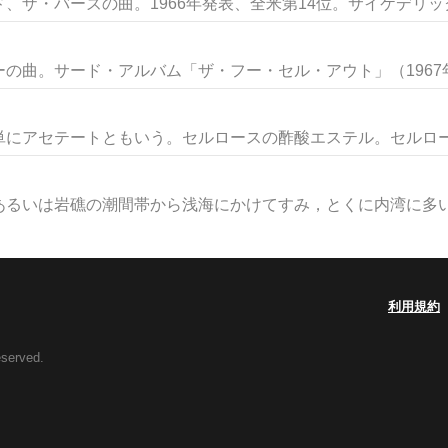
ザ・バーズの曲。1966年発表、全米第14位。サイケデリック・
の曲。サード・アルバム「ザ・フー・セル・アウト」（1967年）
にアセテートともいう。セルロースの酢酸エステル。セルロースは
るいは岩礁の潮間帯から浅海にかけてすみ，とくに内湾に多い。
利用規約
eserved.