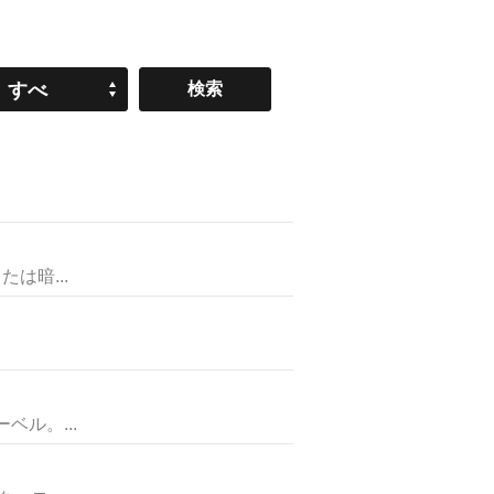
すべ
て
は暗...
ル。...