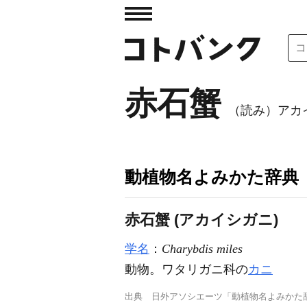
赤石蟹
（読み）アカ
動植物名よみかた辞典
赤石蟹 (アカイシガニ)
学名
：
Charybdis miles
動物。ワタリガニ科の
カニ
出典
日外アソシエーツ「動植物名よみかた