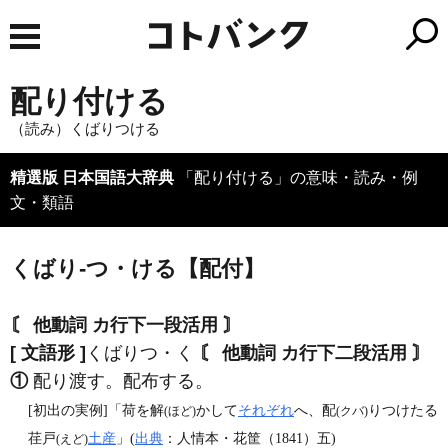
配り付ける
（読み）くばりつける
精選版 日本国語大辞典
「配り付ける」の意味・読み・例
文・類語
くばり‐つ・ける【配付】
〘 他動詞 カ行下一段活用 〙
[ 文語形 ]
くばりつ・く
〘 他動詞 カ行下二段活用 〙
①
配り渡す。配布する。
[初出の実例]「荷を解
かして
それぞれ
へ、配
りつけたる
(ほど)
(クバ)
荏戸
土産
」(
出典
：人情本・花筐（1841）五)
(えど)