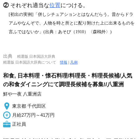
②
それぞれ適当な
位置
につける。
[初出の実例]「併しシチュアションとはなんだらう。昔からドラ
アムやなんぞで、人物を時と所とに配り附けた上に出来るものを
言ふではないか」(出典：あそび（1910）〈森鴎外〉)
出典
精選版 日本国語大辞典
精選版 日本国語大辞典について
情報
|
凡例
和食, 日本料理・懐石料理/料理長・料理長候補/人気
の和食ダイニングにて調理長候補を募集!/八重洲
鮮や一夜 八重洲店
東京都 千代田区
月給27万円～41万円
正社員