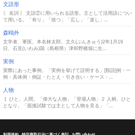
文語形
〘 名詞 〙 文語②に用いられる語形。主として活用語につい
て用いる。「有り」「捨つ」「広し」「楽し」...
森鴎外
文学者、軍医。本名林太郎。文久(ぶんきゅう)2年1月19
日、石見(いわみ)国（島根県）津和野横堀に生...
実例
実際にあった事例。「実例を挙げて説明する」[類語]例・一
例・具体例・例証・たとえ・引き合い・ケース・...
人物
１ ひと。人間。「偉大な人物」「登場人物」２ 人柄。ひと
となり。「面接試験では主として人物を見る」「...
利用規約
特定商取引法に基づく表記
お問い合わせ