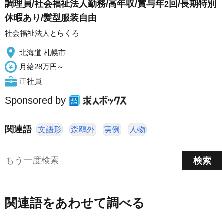
調理員/社会福祉法人勤務/高年収/賞与年2回/長期特別
休暇あり/髪型服装自由
社会福祉法人とらくろ
北海道 札幌市
月給28万円～
正社員
Sponsored by
関連語
文語形
森鴎外
実例
人物
関連語をあわせて調べる