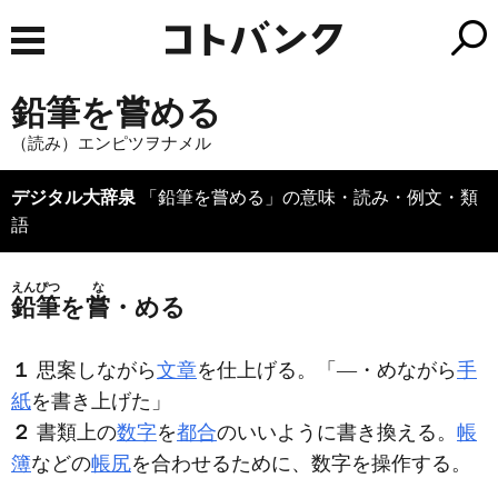
鉛筆を嘗める
（読み）エンピツヲナメル
デジタル大辞泉
「鉛筆を嘗める」の意味・読み・例文・類
語
えんぴつ
な
鉛筆
を
嘗
・める
１
思案しながら
文章
を仕上げる。「―・めながら
手
紙
を書き上げた」
２
書類上の
数字
を
都合
のいいように書き換える。
帳
簿
などの
帳尻
を合わせるために、数字を操作する。