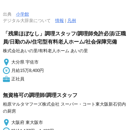
出典
小学館
デジタル大辞泉について
情報
|
凡例
「残業ほぼなし」調理スタッフ/調理師免許必須/正職
員/日勤のみ/住宅型有料老人ホーム/社会保障完備
株式会社あいの里/有料老人ホーム あいの里
大分県 宇佐市
月給15万8,400円
正社員
無資格可の調理師/調理スタッフ
柏原マルタマフーズ株式会社 スーパー・コート東大阪新石切内
の厨房
大阪府 東大阪市