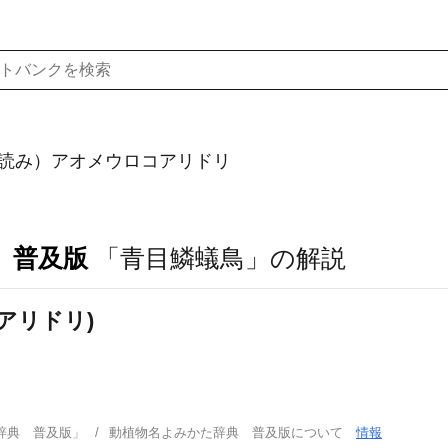
読み）アオメウロコアリドリ
 普及版
「青目鱗蟻鳥」の解説
アリドリ)
辞典 普及版」
動植物名よみかた辞典 普及版について
情報