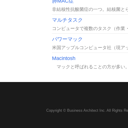
肺MAC症
非結核性抗酸菌症の一つ。結核菌とら
マルチタスク
コンピュータで複数のタスク（作業・
パワーマック
米国アップルコンピュータ社（現アップ
Macintosh
マックと呼ばれることの方が多い。アッ
Copyright © Business Architect Inc. All Rights R