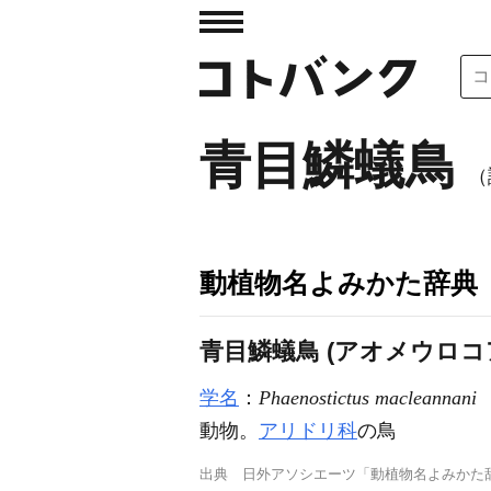
青目鱗蟻鳥
（
動植物名よみかた辞典
青目鱗蟻鳥 (アオメウロコ
学名
：
Phaenostictus macleannani
動物。
アリドリ科
の鳥
出典
日外アソシエーツ「動植物名よみかた