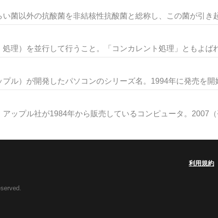
い菌以外の抗酸菌を非結核性抗酸菌と総称し、この菌が引き起こ
処理）を並行して行うこと。「コンカレント処理」ともよばれる。
ル）が開発したパソコンのシリーズ名。1994年に発売を開始し
プル社が1984年から販売しているコンピュータ。2007（平成
利用規約
eserved.