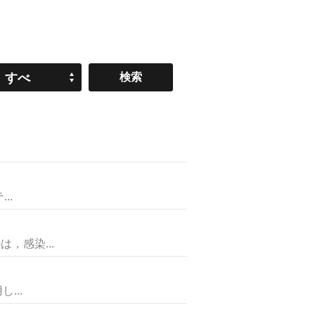
すべ
て
..
，感染...
...