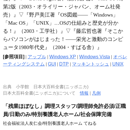
第2版（2003・オライリー・ジャパン、オーム社発
売）』
▽
『野戸美江著『OS図鑑――「Windows」
「Mac OS」「UNIX」…OSの仕組みと歴史が分か
る！』（2003・工学社）』
▽
『藤広哲也著『そこか
らパソコンがはじまった！――栄光と激動のコンピ
ュータ1980年代史』（2004・すばる舎）』
[参照項目]
|
アップル
|
Windows XP
|
Windows Vista
|
オペレ
ーティングシステム
|
GUI
|
DTP
|
マッキントッシュ
|
UNIX
出典
小学館 日本大百科全書(ニッポニカ)
日本大百科全書(ニッポニカ)について
情報
|
凡例
「残業ほぼなし」調理スタッフ/調理師免許必須/正職
員/日勤のみ/特別養護老人ホーム/社会保障完備
社会福祉法人友仁会/特別養護老人ホーム てねる