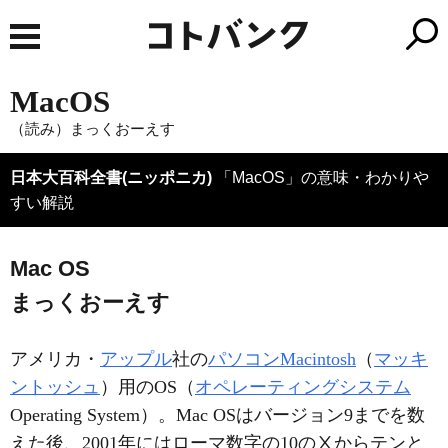
MacOS
（読み）まっくおーえす
日本大百科全書(ニッポニカ)
「MacOS」の意味・わかりや
すい解説
Mac OS
まっくおーえす
アメリカ・
アップル
社の
パソコン
Macintosh
（
マッキ
ントッシュ
）用のOS（
オペレーティングシステム
Operating System）。Mac OSはバージョン9までを数
えた後、2001年にはローマ数字の10のⅩからテンと