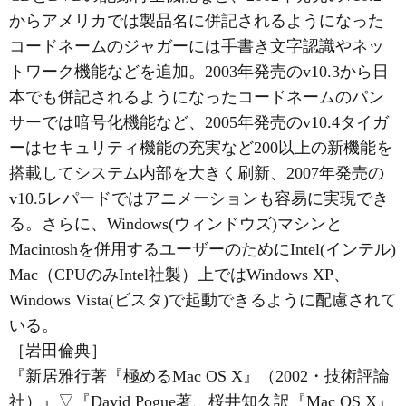
からアメリカでは製品名に併記されるようになった
コードネームのジャガーには手書き文字認識やネッ
トワーク機能などを追加。2003年発売のv10.3から日
本でも併記されるようになったコードネームのパン
サーでは暗号化機能など、2005年発売のv10.4タイガ
ーはセキュリティ機能の充実など200以上の新機能を
搭載してシステム内部を大きく刷新、2007年発売の
v10.5レパードではアニメーションも容易に実現でき
る。さらに、Windows(ウィンドウズ)マシンと
Macintoshを併用するユーザーのためにIntel(インテル)
Mac（CPUのみIntel社製）上ではWindows XP、
Windows Vista(ビスタ)で起動できるように配慮されて
いる。
［岩田倫典］
『新居雅行著『極めるMac OS X』（2002・技術評論
社）』
▽
『David Pogue著、桜井知久訳『Mac OS X』