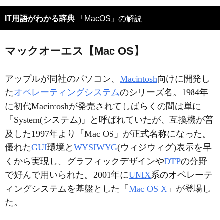
IT用語がわかる辞典
「MacOS」の解説
マックオーエス【Mac OS】
アップルが同社のパソコン、
Macintosh
向けに開発し
た
オペレーティングシステム
のシリーズ名。1984年
に初代Macintoshが発売されてしばらくの間は単に
「System(システム)」と呼ばれていたが、互換機が普
及した1997年より「Mac OS」が正式名称になった。
優れた
GUI
環境と
WYSIWYG
(ウィジウィグ)表示を早
くから実現し、グラフィックデザインや
DTP
の分野
で好んで用いられた。2001年に
UNIX
系のオペレーテ
ィングシステムを基盤とした「
Mac OS X
」が登場し
た。