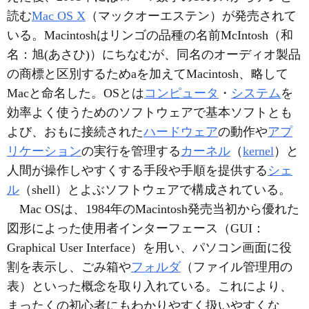
読む
Mac OS X
（マックオーエステン）が発売されて
いる。Macintoshはリンゴの品種の名前McIntosh（和
名：旭(あさひ)）にちなむが、同名のオーディオ製品
の商標と区別するためaを加えてMacintosh、略して
Macと命名した。OSとは
コンピュータ
・
システム
を
効率よく使うためのソフトウェアで基本ソフトとも
よび、おもに接続された
ハードウェア
の動作や
アプ
リケーション
の実行を管理する
カーネル
（
kernel
）と
人間が操作しやすくする手段や手順を提供する
シェ
ル
（shell）とよぶソフトウェアで構成されている。
Mac OSは、1984年のMacintosh発売当初から優れた
図形によった使用者インターフェース（GUI：
Graphical User Interface）を用い、パソコン画面に役
割を表示し、ごみ箱や
フォルダ
（ファイル管理用の
表）といった概念を取り入れている。これにより、
まったくの初心者にもわかりやすく扱いやすくな