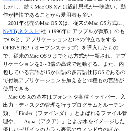
しかし、続くMac OS Xとは設計思想が一味違い、動
作が軽快であることから愛用者も多い。
2001年発売のMac OS Xは、従来のMac OS方式に、
NeXT
(
ネクスト
)社（1996年にアップルが買収）のも
つOSと、アプリケーションとOSの仲立ちをする
OPENSTEP（オープンステップ）を導入したもの
で、従来のMac OS 9 までとは方式が一新され、アプ
リケーションを2～3倍の高速で起動する。また、内
包している言語が15か国語の多言語仕様OSであるの
で付属アプリケーションを加えると70種もの言語が
使用できる。
Mac OS Xの基本はフォントや各種ドライバー、入
出力・ディスクの管理を行うプログラムとルーチン
類、「Finder（ファインダ）」とよばれるファイル管
理や、「Aqua（アクア）」とよぶ水をイメージした
優しいデザインのカラム表示のウィンドウのほか、