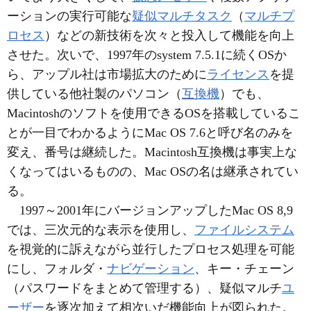
ーションの実行可能な
疑似マルチタスク
（
マルチプ
ロセス
）などの新技術を次々と投入して機能を向上
させた。次いで、1997年のsystem 7.5.1に続くOSか
ら、アップル社は市場拡大のために
ライセンス
を提
供している他社製のパソコン（
互換機
）でも、
Macintoshのソフトを使用できるOSを搭載しているこ
とが一目でわかるようにMac OS 7.6と呼び名のみを
変え、番号は継続した。Macintosh互換機は事実上な
くなってはいるものの、Mac OSの名は継承されてい
る。
1997～2001年にバージョンアップしたMac OS 8,9
では、三次元的な表示を使用し、
ファイルシステム
を視覚的に訴えながら並行したプロセス処理を可能
にし、フォルダ・
ナビゲーション
、キー・チェーン
（パスワードをまとめて管理する）、疑似マルチ
ユ
ーザー
を逐次加えて相次いだ機能向上が図られた。