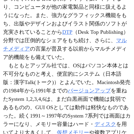
り、コンピュータが他の家電製品と同様に扱えるよ
うになった。また、強力なグラフィックス機能をも
ち、出版やデザインおよびイラスト関係のソフトが
充実されていることから
DTP
（Desk Top Publishing）
分野では圧倒的なシェアをもち続け、さらに、
マル
チメディア
の言葉が普及する以前からマルチメディ
ア的機能をも備えていた。
もともとアップル社では、OSはパソコン本体とは
不可分なものと考え、便宜的にシステム（日本語
版：漢字Talk(トーク)）とよんでいた。Macintosh発売
の1984年から1991年までの
バージョンアップ
を重ね
たSystem 1,2,3,4,6は、まだ白黒画面で機能は貧弱で
あるものの、GUI OSとしては動作は軽快なものであ
った。続く1991～1997年のSystem 7系列では画面はカ
ラーになり、メモリー容量はハード・
ディスク
を用
いてより大きくして、
仮想メモリー
や複数アプリケ