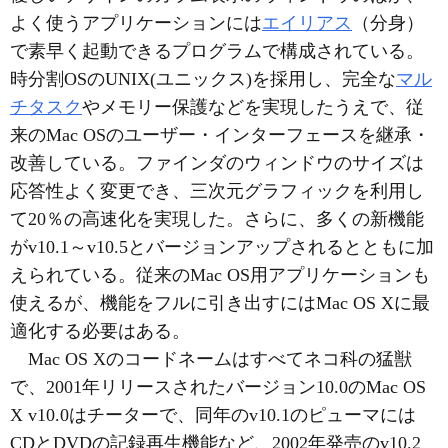
よく使うアプリケーションには
エイリアス
（分身）
で素早く起動できるプログラムで構成されている。
時分割OSのUNIX(ユニックス)を採用し、完全な
マル
チタスク
やメモリー保護などを実現したうえで、従
来のMac OSのユーザー・インターフェースを継承・
改善している。ファインダのウィンドウのサイズは
応答性よく変更でき、三次元グラフィックを利用し
て20％の高速化を実現した。さらに、多くの新機能
がv10.1～v10.5とバージョンアップされるとともに加
えられている。従来のMac OS用アプリケーションも
使えるが、機能をフルに引き出すにはMac OS Xに最
適化する必要はある。
Mac OS Xのコードネームはすべてネコ科の猛獣
で、2001年リリースされたバージョン10.0のMac OS
X v10.0はチーターで、同年のv10.1のピューマには
CDとDVDの記録再生機能など、2002年発売のv10.2