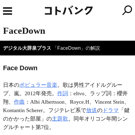
FaceDown
デジタル大辞泉プラス
「FaceDown」の解説
Face Down
日本の
ポピュラー音楽
。歌は男性アイドルグルー
プ、嵐。2012年発売。
作詞
：eltvo、ラップ詞：櫻井
翔、
作曲
：Albi Albertsson、Royce.H、Vincent Stein、
Kontantin Scherer。フジテレビ系で
放送
の
ドラマ
「鍵
のかかった部屋」の
主題歌
。同年オリコン年間シン
グルチャート第7位。