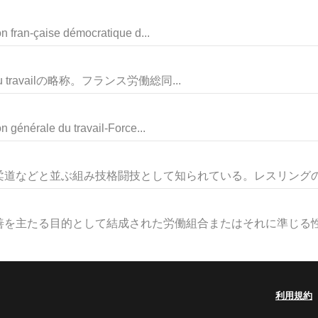
-çaise démocratique d...
 du travailの略称。フランス労働総同...
rale du travail-Force...
道などと並ぶ組み技格闘技として知られている。レスリングの語
を主たる目的として結成された労働組合またはそれに準じる性質
利用規約