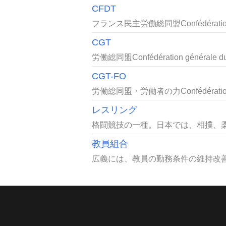
CFDT
フランス民主労働総同盟Confédération fran
CGT
労働総同盟Confédération générale
CGT-FO
労働総同盟・労働者の力Confédération géné
レスリング
格闘競技の一種。日本では、相撲、柔
教員組合
広義には、教員の勤務条件の維持改善