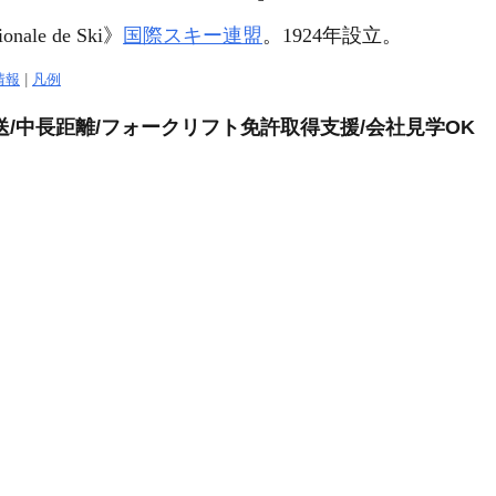
ionale de Ski
》
国際スキー連盟
。1924年設立。
情報
|
凡例
/中長距離/フォークリフト免許取得支援/会社見学OK