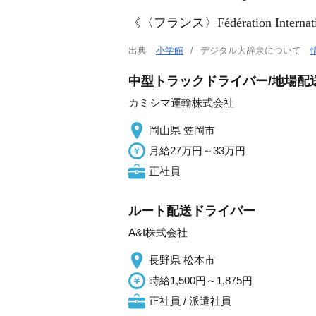
《〈フランス〉
Fédération Internat
出典
小学館
デジタル大辞泉について
中型トラックドライバー/地場配送
カミシマ運輸株式会社
岡山県 笠岡市
月給27万円～33万円
正社員
ルート配送ドライバー
A&I株式会社
長野県 松本市
時給1,500円～1,875円
正社員 / 派遣社員