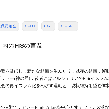
教職員組合
CFDT
CGT
CGT-FO
）
内の
FIS
の言及
り
影響を及ぼし，新たな組織を生んだり，既存の組織，運
ラー(神の党)，後者にはアルジェリアのFIS(イスラム
社会の再イスラム化をめざす運動と，現状維持を望む体
基本技術で，アレーÉmile Allaisを中心とするフラン