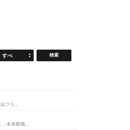
すべ
て
フラ...
本来教職...