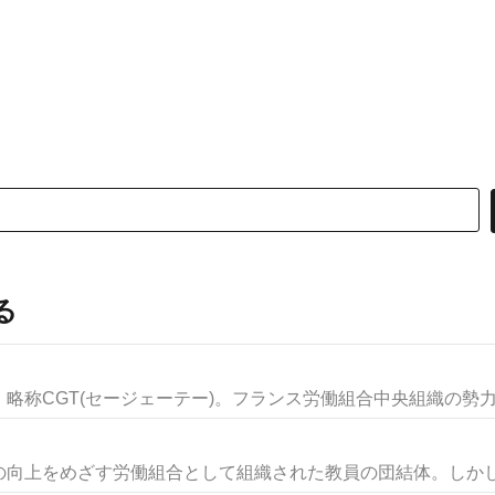
る
称CGT(セージェーテー)。フランス労働組合中央組織の勢力比
向上をめざす労働組合として組織された教員の団結体。しかし，