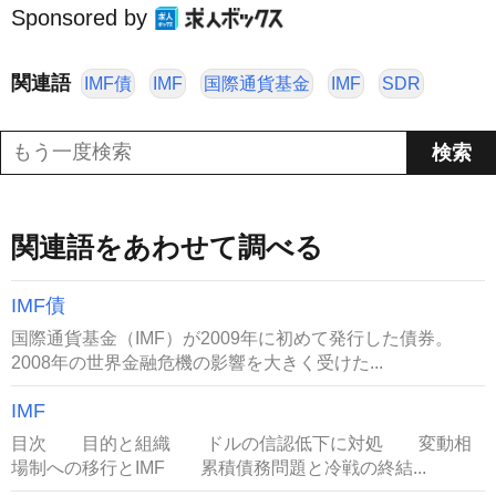
Sponsored by
関連語
IMF債
IMF
国際通貨基金
IMF
SDR
関連語をあわせて調べる
IMF債
国際通貨基金（IMF）が2009年に初めて発行した債券。
2008年の世界金融危機の影響を大きく受けた...
IMF
目次 目的と組織 ドルの信認低下に対処 変動相
場制への移行とIMF 累積債務問題と冷戦の終結...