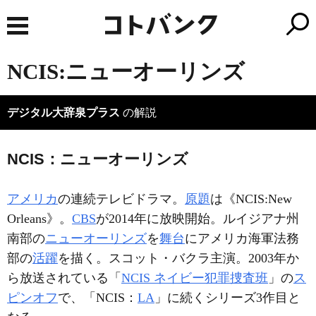
NCIS:ニューオーリンズ
デジタル大辞泉プラス
の解説
NCIS：ニューオーリンズ
アメリカ
の連続テレビドラマ。
原題
は《NCIS:New
Orleans》。
CBS
が2014年に放映開始。ルイジアナ州
南部の
ニューオーリンズ
を
舞台
にアメリカ海軍法務
部の
活躍
を描く。スコット・バクラ主演。2003年か
ら放送されている「
NCIS ネイビー犯罪捜査班
」の
ス
ピンオフ
で、「NCIS：
LA
」に続くシリーズ3作目と